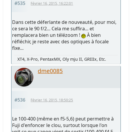
#535
Février 16, 2015, 16:22:01
Dans cette déferlante de nouveauté, pour moi,
ce sera le 90 f/2... Cela me suffira... et
remplacera bien un télézoom !
À bien
réfléchir, je reste avec des optiques à focale
fixe...
XT4, X-Pro, PentaxMX, Oly mju II, GRIIIx, Etc.
dme0085
#536
Février 16, 2015, 18:50:25
Le 100-400 (même en f5-5,6) peut permettre à
Fuji d'enfoncer le clou, surtout lorsque l'on
voit ce que canon vient de sortir (100-400 f4,5-