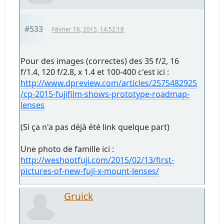
#533
Février 16, 2015, 14:52:18
Pour des images (correctes) des 35 f/2, 16
f/1.4, 120 f/2.8, x 1.4 et 100-400 c'est ici :
http://www.dpreview.com/articles/2575482925
/cp-2015-fujifilm-shows-prototype-roadmap-
lenses
(Si ça n'a pas déjà été link quelque part)
Une photo de famille ici :
http://weshootfuji.com/2015/02/13/first-
pictures-of-new-fuji-x-mount-lenses/
Gruick