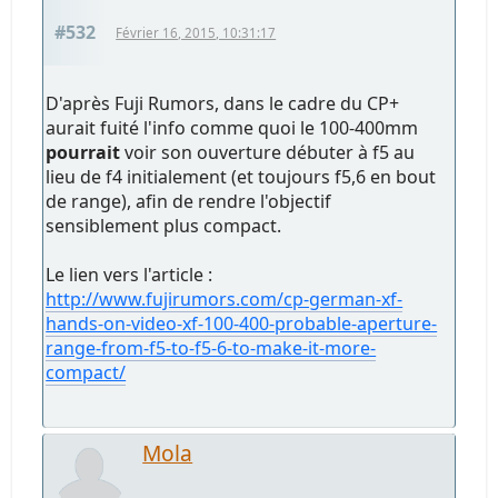
#532
Février 16, 2015, 10:31:17
D'après Fuji Rumors, dans le cadre du CP+
aurait fuité l'info comme quoi le 100-400mm
pourrait
voir son ouverture débuter à f5 au
lieu de f4 initialement (et toujours f5,6 en bout
de range), afin de rendre l'objectif
sensiblement plus compact.
Le lien vers l'article :
http://www.fujirumors.com/cp-german-xf-
hands-on-video-xf-100-400-probable-aperture-
range-from-f5-to-f5-6-to-make-it-more-
compact/
Mola