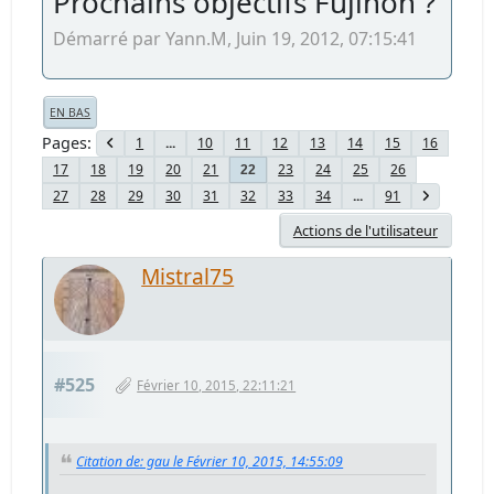
Prochains objectifs Fujinon ?
Démarré par Yann.M, Juin 19, 2012, 07:15:41
EN BAS
Pages
1
...
10
11
12
13
14
15
16
17
18
19
20
21
23
24
25
26
22
27
28
29
30
31
32
33
34
...
91
Actions de l'utilisateur
Mistral75
#525
Février 10, 2015, 22:11:21
Citation de: gau le Février 10, 2015, 14:55:09