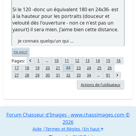
Si le 120 -donc un équivalent 180 en 24x36- est
à la hauteur pour les portraits (douceur et
velouté dès l'ouverture - non ce n'est pas un
yaourt) il sera mien. J'aime bien cette distance.
Je connais quelqu'un qui ...
EN HAUT
Pages
1
...
10
11
12
13
14
15
16
17
18
19
20
21
23
24
25
26
22
27
28
29
30
31
32
33
34
...
91
Actions de l'utilisateur
Forum Chasseur d'Images - www.chassimages.com ©
2026
Aide
Termes et Règles
En haut