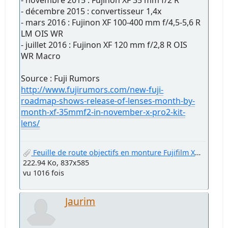
- décembre 2015 : convertisseur 1,4x
- mars 2016 : Fujinon XF 100-400 mm f/4,5-5,6 R
LM OIS WR
- juillet 2016 : Fujinon XF 120 mm f/2,8 R OIS
WR Macro
Source : Fuji Rumors
http://www.fujirumors.com/new-fuji-
roadmap-shows-release-of-lenses-month-by-
month-xf-35mmf2-in-november-x-pro2-kit-
lens/
Feuille de route objectifs en monture Fujifilm X (mai 2015).jpg
222.94 Ko, 837x585
vu 1016 fois
Jaurim