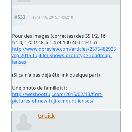
#533
Février 16, 2015, 14:52:18
Pour des images (correctes) des 35 f/2, 16
f/1.4, 120 f/2.8, x 1.4 et 100-400 c'est ici :
http://www.dpreview.com/articles/2575482925
/cp-2015-fujifilm-shows-prototype-roadmap-
lenses
(Si ça n'a pas déjà été link quelque part)
Une photo de famille ici :
http://weshootfuji.com/2015/02/13/first-
pictures-of-new-fuji-x-mount-lenses/
Gruick