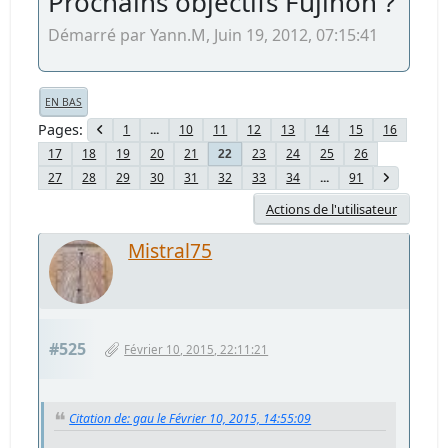
Prochains objectifs Fujinon ?
Démarré par Yann.M, Juin 19, 2012, 07:15:41
EN BAS
Pages
1
...
10
11
12
13
14
15
16
17
18
19
20
21
23
24
25
26
22
27
28
29
30
31
32
33
34
...
91
Actions de l'utilisateur
Mistral75
#525
Février 10, 2015, 22:11:21
Citation de: gau le Février 10, 2015, 14:55:09