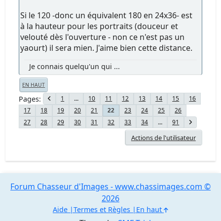
Si le 120 -donc un équivalent 180 en 24x36- est
à la hauteur pour les portraits (douceur et
velouté dès l'ouverture - non ce n'est pas un
yaourt) il sera mien. J'aime bien cette distance.
Je connais quelqu'un qui ...
EN HAUT
Pages
1
...
10
11
12
13
14
15
16
17
18
19
20
21
23
24
25
26
22
27
28
29
30
31
32
33
34
...
91
Actions de l'utilisateur
Forum Chasseur d'Images - www.chassimages.com ©
2026
Aide
Termes et Règles
En haut