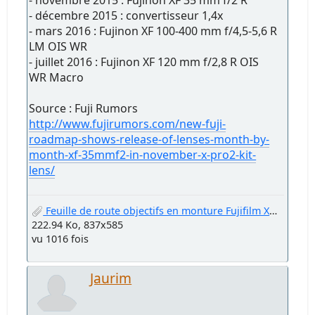
- décembre 2015 : convertisseur 1,4x
- mars 2016 : Fujinon XF 100-400 mm f/4,5-5,6 R
LM OIS WR
- juillet 2016 : Fujinon XF 120 mm f/2,8 R OIS
WR Macro
Source : Fuji Rumors
http://www.fujirumors.com/new-fuji-
roadmap-shows-release-of-lenses-month-by-
month-xf-35mmf2-in-november-x-pro2-kit-
lens/
Feuille de route objectifs en monture Fujifilm X (mai 2015).jpg
222.94 Ko, 837x585
vu 1016 fois
Jaurim