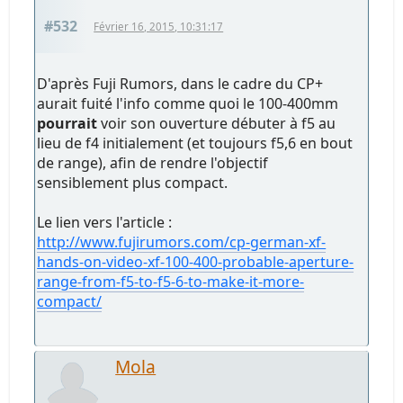
#532
Février 16, 2015, 10:31:17
D'après Fuji Rumors, dans le cadre du CP+
aurait fuité l'info comme quoi le 100-400mm
pourrait
voir son ouverture débuter à f5 au
lieu de f4 initialement (et toujours f5,6 en bout
de range), afin de rendre l'objectif
sensiblement plus compact.
Le lien vers l'article :
http://www.fujirumors.com/cp-german-xf-
hands-on-video-xf-100-400-probable-aperture-
range-from-f5-to-f5-6-to-make-it-more-
compact/
Mola