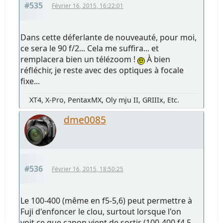
#535
Février 16, 2015, 16:22:01
Dans cette déferlante de nouveauté, pour moi,
ce sera le 90 f/2... Cela me suffira... et
remplacera bien un télézoom !
À bien
réfléchir, je reste avec des optiques à focale
fixe...
XT4, X-Pro, PentaxMX, Oly mju II, GRIIIx, Etc.
dme0085
#536
Février 16, 2015, 18:50:25
Le 100-400 (même en f5-5,6) peut permettre à
Fuji d'enfoncer le clou, surtout lorsque l'on
voit ce que canon vient de sortir (100-400 f4,5-