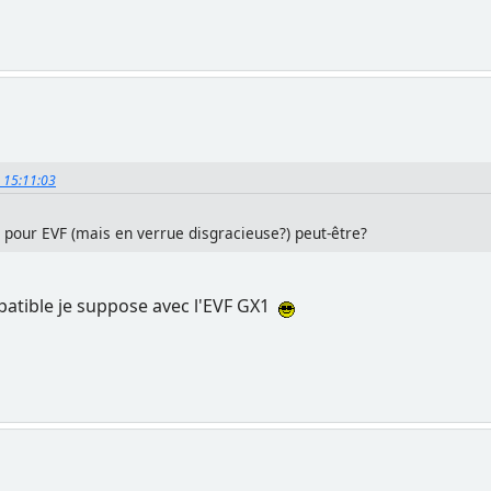
2, 15:11:03
 pour EVF (mais en verrue disgracieuse?) peut-être?
ompatible je suppose avec l'EVF GX1