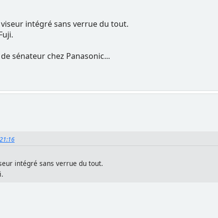
n viseur intégré sans verrue du tout.
uji.
n de sénateur chez Panasonic...
:21:16
iseur intégré sans verrue du tout.
i.