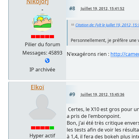
Nikojorj
#8
-
Juillet 19, 2012, 15:41:52
Citation de: Fylt le Juillet 19, 2012, 15
Personnellement, je préfère une 
Pilier du forum
Messages: 45893
N'exagérons rien :
http://cam
IP archivée
Elkoï
#9
Juillet 19, 2012, 15:45:36
Certes, le X10 est gros pour un
a pris de l'embonpoint.
Bon, j'ai été très critique enve
les tests afin de voir les résul
Hyper actif
à 1,4, il fera des bokeh plus in