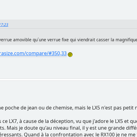
:17:23
verrue amovible qu´une verrue fixe qui viendrait casser la magnifiqu
erasize.com/compare/#350,33
e poche de jean ou de chemise, mais le LX5 n'est pas petit n
rs ce LX7, à cause de la déception, vu que j'adore le LX5 et qu
tats. Mais je doute qu'au niveau final, il y est une grande di
téressants. Quand à la confrontation avec le RX100 je ne me f