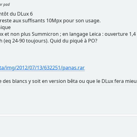
par pad
ntôt du DLux 6
n reste aux suffisants 10Mpx pour son usage.
mique
x et non plus Summicron ; en langage Leica : ouverture 1,4 a
eh (eq 24-90 toujours). Quid du piqué à PO?
ta/img/2012/07/13/632251/panas.rar
 des blancs y soit en version bêta ou que le DLux fera mieu