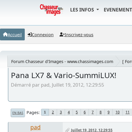
LES INFOS
EVENEMEN
Accueil
Connexion
Inscrivez-vous
Forum Chasseur d'Images - www.chassimages.com
[ Fo
Pana LX7 & Vario-SummiLUX!
Démarré par pad, Juillet 19, 2012, 12:29:55
Pages
2
3
4
5
6
7
8
9
10
11
1
EN BAS
pad
Juillet 19, 2012, 12:29:55