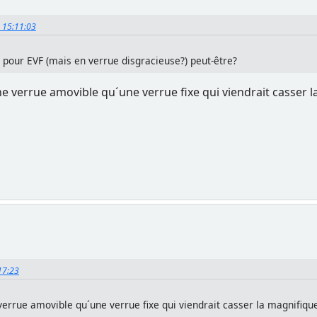
2, 15:11:03
 pour EVF (mais en verrue disgracieuse?) peut-être?
e verrue amovible qu´une verrue fixe qui viendrait casser 
:17:23
verrue amovible qu´une verrue fixe qui viendrait casser la magnifiqu