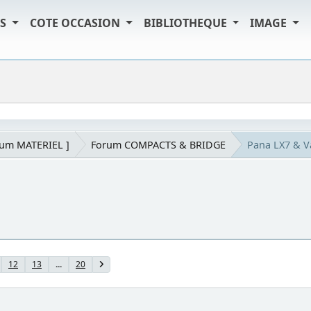
TS
COTE OCCASION
BIBLIOTHEQUE
IMAGE
rum MATERIEL ]
Forum COMPACTS & BRIDGE
Pana LX7 & 
12
13
...
20