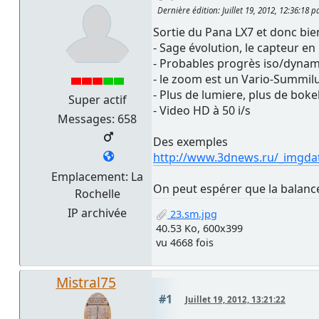
Dernière édition
: Juillet 19, 2012, 12:36:18 
Sortie du Pana LX7 et donc bie
- Sage évolution, le capteur e
- Probables progrès iso/dyna
- le zoom est un Vario-Summilu
- Plus de lumiere, plus de bok
Super actif
- Video HD à 50 i/s
Messages: 658
Des exemples
http://www.3dnews.ru/_imgda
Emplacement: La
On peut espérer que la balance
Rochelle
IP archivée
23.sm.jpg
40.53 Ko, 600x399
vu 4668 fois
Mistral75
#1
Juillet 19, 2012, 13:21:22