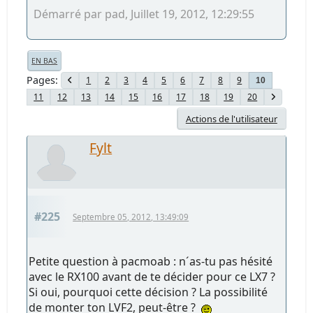
Démarré par pad, Juillet 19, 2012, 12:29:55
EN BAS
Pages
1
2
3
4
5
6
7
8
9
10
11
12
13
14
15
16
17
18
19
20
Actions de l'utilisateur
Fylt
#225
Septembre 05, 2012, 13:49:09
Petite question à pacmoab : n´as-tu pas hésité
avec le RX100 avant de te décider pour ce LX7 ?
Si oui, pourquoi cette décision ? La possibilité
de monter ton LVF2, peut-être ?