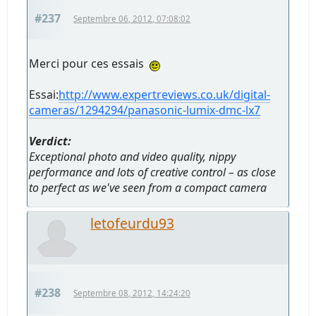
#237
Septembre 06, 2012, 07:08:02
Merci pour ces essais
Essai:
http://www.expertreviews.co.uk/digital-
cameras/1294294/panasonic-lumix-dmc-lx7
Verdict:
Exceptional photo and video quality, nippy
performance and lots of creative control – as close
to perfect as we've seen from a compact camera
letofeurdu93
#238
Septembre 08, 2012, 14:24:20