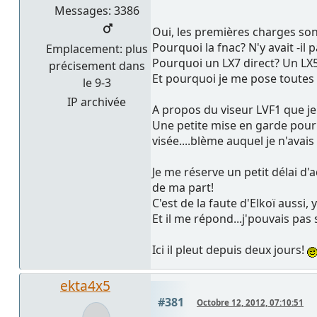
Messages: 3386
Oui, les premières charges sont
Pourquoi la fnac? N'y avait -il 
Emplacement: plus
Pourquoi un LX7 direct? Un LX5
précisement dans
Et pourquoi je me pose toutes
le 9-3
IP archivée
A propos du viseur LVF1 que je 
Une petite mise en garde pour 
visée....blème auquel je n'avai
Je me réserve un petit délai d
de ma part!
C'est de la faute d'Elkoï aussi, y
Et il me répond...j'pouvais pas
Ici il pleut depuis deux jours!
ekta4x5
#381
Octobre 12, 2012, 07:10:51