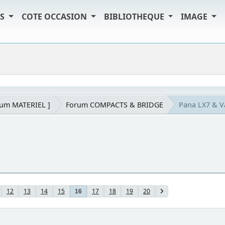
TS
COTE OCCASION
BIBLIOTHEQUE
IMAGE
rum MATERIEL ]
Forum COMPACTS & BRIDGE
Pana LX7 & 
12
13
14
15
17
18
19
20
16