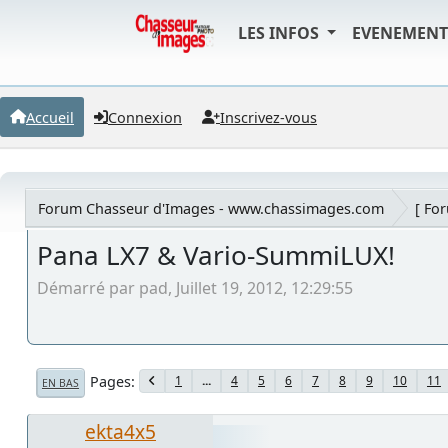
LES INFOS
EVENEMEN
Accueil
Connexion
Inscrivez-vous
Forum Chasseur d'Images - www.chassimages.com
[ Fo
Pana LX7 & Vario-SummiLUX!
Démarré par pad, Juillet 19, 2012, 12:29:55
Pages
1
...
4
5
6
7
8
9
10
11
EN BAS
ekta4x5