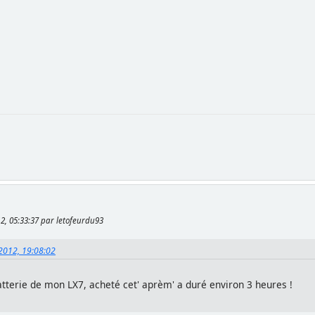
12, 05:33:37 par letofeurdu93
 2012, 19:08:02
tterie de mon LX7, acheté cet' aprèm' a duré environ 3 heures !