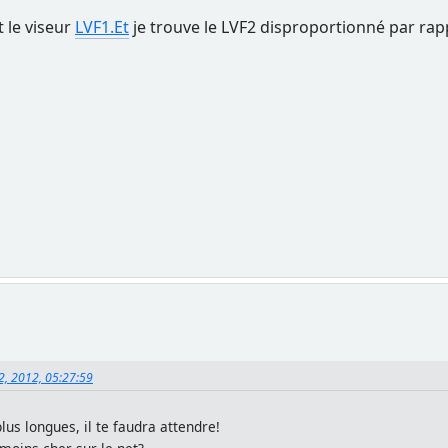
t le viseur
LVF1.Et
je trouve le LVF2 disproportionné par rap
12, 2012, 05:27:59
us longues, il te faudra attendre!