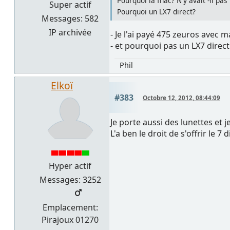
Pourquoi la fnac? N'y avait -il pas
Super actif
Pourquoi un LX7 direct?
Messages: 582
IP archivée
- Je l'ai payé 475 zeuros avec 
- et pourquoi pas un LX7 direct 
Phil
Elkoï
#383
Octobre 12, 2012, 08:44:09
Je porte aussi des lunettes et 
L'a ben le droit de s'offrir le 
Hyper actif
Messages: 3252
Emplacement:
Pirajoux 01270