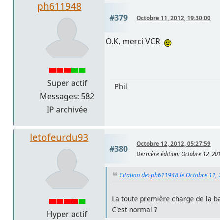
ph611948
#379
Octobre 11, 2012, 19:30:00
O.K, merci VCR
Super actif
Phil
Messages: 582
IP archivée
letofeurdu93
Octobre 12, 2012, 05:27:59
#380
Dernière édition
: Octobre 12, 20
Citation de: ph611948 le Octobre 11,
La toute première charge de la ba
C'est normal ?
Hyper actif