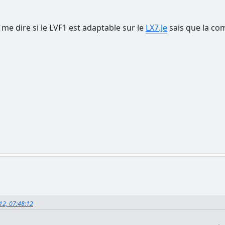
 me dire si le LVF1 est adaptable sur le
LX7.Je
sais que la co
012, 07:48:12