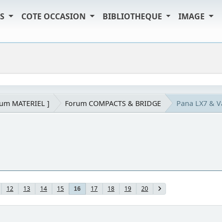
TS
COTE OCCASION
BIBLIOTHEQUE
IMAGE
rum MATERIEL ]
Forum COMPACTS & BRIDGE
Pana LX7 & 
12
13
14
15
17
18
19
20
16