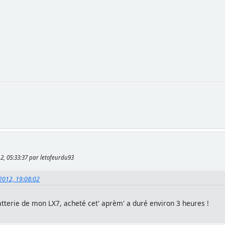
12, 05:33:37 par letofeurdu93
 2012, 19:08:02
tterie de mon LX7, acheté cet' aprèm' a duré environ 3 heures !