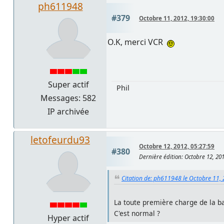
ph611948
#379
Octobre 11, 2012, 19:30:00
O.K, merci VCR
Super actif
Phil
Messages: 582
IP archivée
letofeurdu93
Octobre 12, 2012, 05:27:59
#380
Dernière édition
: Octobre 12, 20
Citation de: ph611948 le Octobre 11,
La toute première charge de la ba
C'est normal ?
Hyper actif