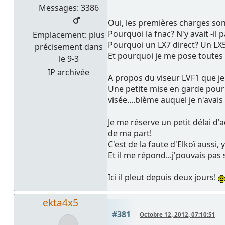
Messages: 3386
Oui, les premières charges sont
Pourquoi la fnac? N'y avait -il 
Emplacement: plus
Pourquoi un LX7 direct? Un LX5
précisement dans
Et pourquoi je me pose toutes
le 9-3
IP archivée
A propos du viseur LVF1 que je 
Une petite mise en garde pour 
visée....blème auquel je n'avai
Je me réserve un petit délai d
de ma part!
C'est de la faute d'Elkoï aussi, y
Et il me répond...j'pouvais pas
Ici il pleut depuis deux jours!
ekta4x5
#381
Octobre 12, 2012, 07:10:51