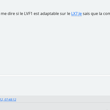
 me dire si le LVF1 est adaptable sur le
LX7.Je
sais que la co
012, 07:48:12