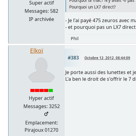
Pourquoi la fnac? N'y avait -il pas
Super actif
Pourquoi un LX7 direct?
Messages: 582
IP archivée
- Je l'ai payé 475 zeuros avec 
- et pourquoi pas un LX7 direct 
Phil
Elkoï
#383
Octobre 12, 2012, 08:44:09
Je porte aussi des lunettes et 
L'a ben le droit de s'offrir le 
Hyper actif
Messages: 3252
Emplacement:
Pirajoux 01270