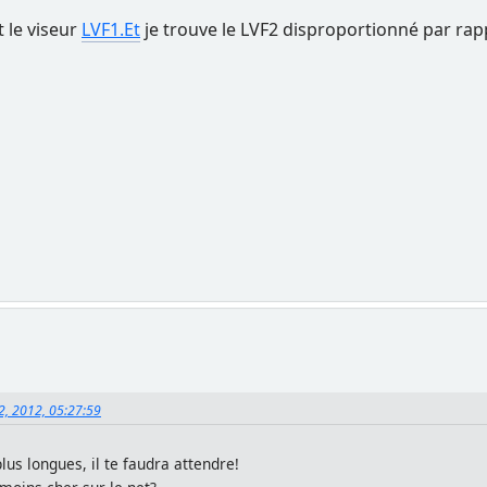
t le viseur
LVF1.Et
je trouve le LVF2 disproportionné par rap
12, 2012, 05:27:59
us longues, il te faudra attendre!