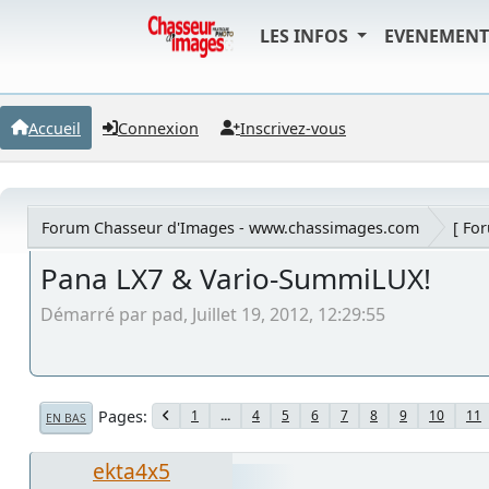
LES INFOS
EVENEMEN
Accueil
Connexion
Inscrivez-vous
Forum Chasseur d'Images - www.chassimages.com
[ Fo
Pana LX7 & Vario-SummiLUX!
Démarré par pad, Juillet 19, 2012, 12:29:55
Pages
1
...
4
5
6
7
8
9
10
11
EN BAS
ekta4x5