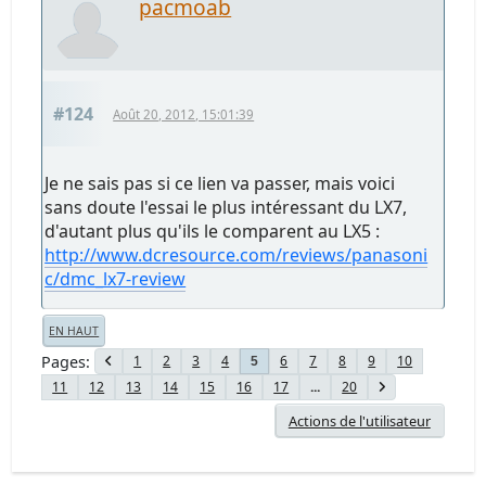
pacmoab
#124
Août 20, 2012, 15:01:39
Je ne sais pas si ce lien va passer, mais voici
sans doute l'essai le plus intéressant du LX7,
d'autant plus qu'ils le comparent au LX5 :
http://www.dcresource.com/reviews/panasoni
c/dmc_lx7-review
EN HAUT
Pages
1
2
3
4
6
7
8
9
10
5
11
12
13
14
15
16
17
...
20
Actions de l'utilisateur