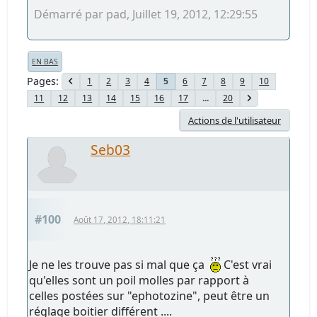
Démarré par pad, Juillet 19, 2012, 12:29:55
EN BAS
Pages
1
2
3
4
6
7
8
9
10
5
11
12
13
14
15
16
17
...
20
Actions de l'utilisateur
Seb03
#100
Août 17, 2012, 18:11:21
Je ne les trouve pas si mal que ça
C'est vrai
qu'elles sont un poil molles par rapport à
celles postées sur "ephotozine", peut être un
réglage boitier différent ....