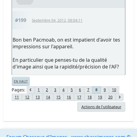
#199
Septembre 04, 2012, 08:04:11
Bon ben Pacmoab, on est impatient d'avoir tes
impressions sur l'appareil.
En particulier que penses-tu de la qualité
d'image ainsi que la rapidité/précision de l'AF?
EN HAUT
Pages
1
2
3
4
5
6
7
9
10
8
11
12
13
14
15
16
17
18
19
20
Actions de l'utilisateur