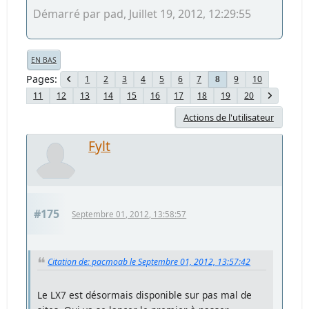
Démarré par pad, Juillet 19, 2012, 12:29:55
EN BAS
Pages
1
2
3
4
5
6
7
9
10
8
11
12
13
14
15
16
17
18
19
20
Actions de l'utilisateur
Fylt
#175
Septembre 01, 2012, 13:58:57
Citation de: pacmoab le Septembre 01, 2012, 13:57:42
Le LX7 est désormais disponible sur pas mal de