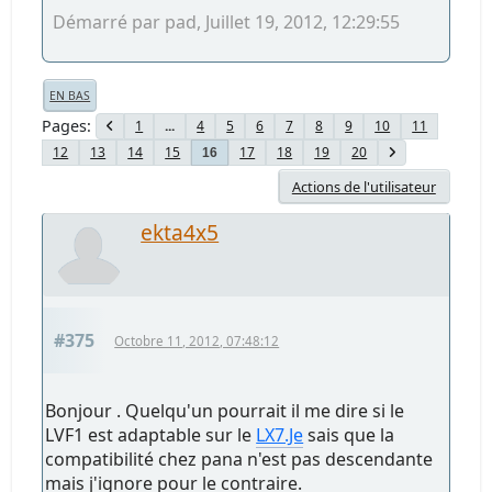
Démarré par pad, Juillet 19, 2012, 12:29:55
EN BAS
Pages
1
...
4
5
6
7
8
9
10
11
12
13
14
15
17
18
19
20
16
Actions de l'utilisateur
ekta4x5
#375
Octobre 11, 2012, 07:48:12
Bonjour . Quelqu'un pourrait il me dire si le
LVF1 est adaptable sur le
LX7.Je
sais que la
compatibilité chez pana n'est pas descendante
mais j'ignore pour le contraire.