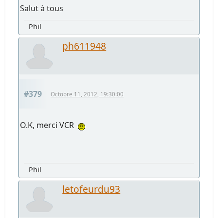
Salut à tous
Phil
ph611948
#379
Octobre 11, 2012, 19:30:00
O.K, merci VCR
Phil
letofeurdu93