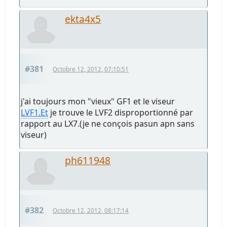
ekta4x5
#381
Octobre 12, 2012, 07:10:51
j'ai toujours mon "vieux" GF1 et le viseur
LVF1.Et
je trouve le LVF2 disproportionné par
rapport au LX7.(je ne conçois pasun apn sans
viseur)
ph611948
#382
Octobre 12, 2012, 08:17:14