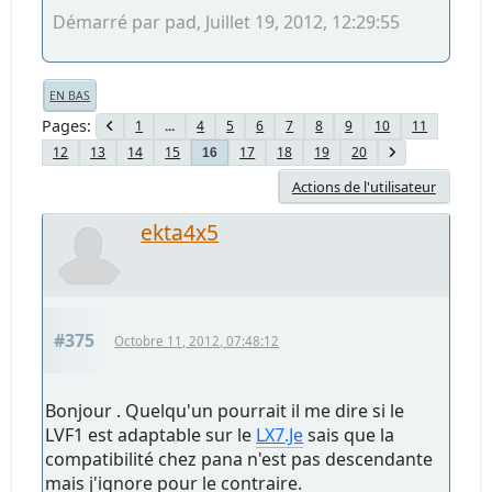
Démarré par pad, Juillet 19, 2012, 12:29:55
EN BAS
Pages
1
...
4
5
6
7
8
9
10
11
12
13
14
15
17
18
19
20
16
Actions de l'utilisateur
ekta4x5
#375
Octobre 11, 2012, 07:48:12
Bonjour . Quelqu'un pourrait il me dire si le
LVF1 est adaptable sur le
LX7.Je
sais que la
compatibilité chez pana n'est pas descendante
mais j'ignore pour le contraire.