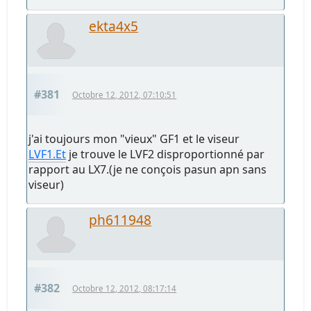
ekta4x5
#381
Octobre 12, 2012, 07:10:51
j'ai toujours mon "vieux" GF1 et le viseur
LVF1.Et
je trouve le LVF2 disproportionné par
rapport au LX7.(je ne conçois pasun apn sans
viseur)
ph611948
#382
Octobre 12, 2012, 08:17:14