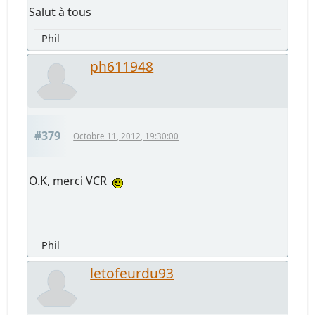
Salut à tous
Phil
ph611948
#379
Octobre 11, 2012, 19:30:00
O.K, merci VCR
Phil
letofeurdu93