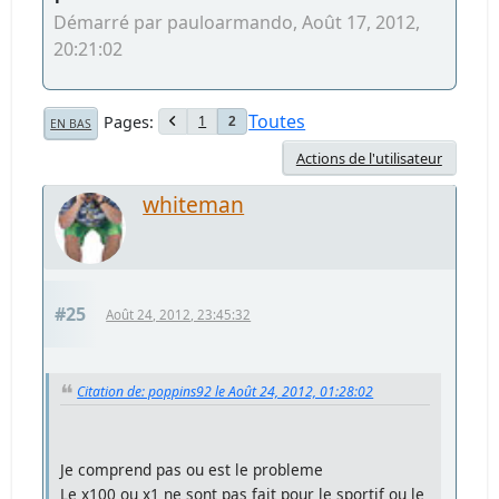
Démarré par pauloarmando, Août 17, 2012,
20:21:02
Toutes
Pages
1
2
EN BAS
Actions de l'utilisateur
whiteman
#25
Août 24, 2012, 23:45:32
Citation de: poppins92 le Août 24, 2012, 01:28:02
Je comprend pas ou est le probleme
Le x100 ou x1 ne sont pas fait pour le sportif ou le