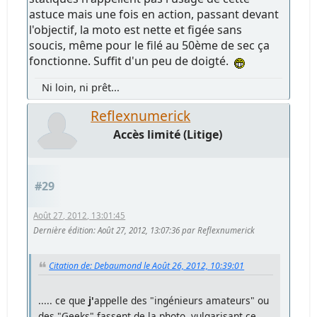
astuce mais une fois en action, passant devant
l'objectif, la moto est nette et figée sans
soucis, même pour le filé au 50ème de sec ça
fonctionne. Suffit d'un peu de doigté.
Ni loin, ni prêt...
Reflexnumerick
Accès limité (Litige)
#29
Août 27, 2012, 13:01:45
Dernière édition
: Août 27, 2012, 13:07:36 par Reflexnumerick
Citation de: Debaumond le Août 26, 2012, 10:39:01
..... ce que
j'
appelle des "ingénieurs amateurs" ou
des "Geeks" fassent de la photo, vulgarisant ce