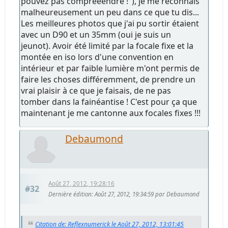
pouvez pas compreeendre !"), je me reconnais
malheureusement un peu dans ce que tu dis...
Les meilleures photos que j'ai pu sortir étaient
avec un D90 et un 35mm (oui je suis un
jeunot). Avoir été limité par la focale fixe et la
montée en iso lors d'une convention en
intérieur et par faible lumière m'ont permis de
faire les choses différemment, de prendre un
vrai plaisir à ce que je faisais, de ne pas
tomber dans la fainéantise ! C'est pour ça que
maintenant je me cantonne aux focales fixes !!!
Debaumond
Août 27, 2012, 19:28:16
#32
Dernière édition
: Août 27, 2012, 19:34:59 par Debaumond
Citation de: Reflexnumerick le Août 27, 2012, 13:01:45