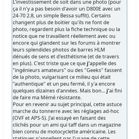
L'investissement de soit dans une photo (pour
ça il n'y a pas besoin d'avoir un D800E avec un
24-70 2.8, un simple Bessa suffit). Certains
changent plus de boitier qu'ils ne font de
photo, regardent plus la fiche technique ou la
notice que ne travaillent réellement avec ou
encore qui glandent sur les forums à montrer
leurs splendides photos de barres HLM
dénués de sens et d'esthétisme (et de travers
en plus). C'est triste que ce que
j'
appelle des
"ingénieurs amateurs" ou des "Geeks" fassent
de la photo, vulgarisant ce milieu qui était
"authentique" et un peu fermé, il y'a encore
quelques dizaines d'années. Mais bon...
j'
ai fini
de faire ma Mémé résistante.
Pour en revenir au sujet principal, cette astuce
marche du tonnerre avec les réglages ad-hoc
(OVF et APS-S). J'ai essayé en faisant des
clichés pour un ami qui taff dans un magazine
bien connu de motocyclette américaine. Les
statiques n'appellent pas l'usage de cette