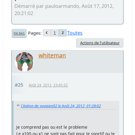
Démarré par pauloarmando, Août 17, 2012,
20:21:02
Toutes
Pages
1
2
EN BAS
Actions de l'utilisateur
whiteman
#25
Août 24, 2012, 23:45:32
Citation de: poppins92 le Août 24, 2012, 01:28:02
Je comprend pas ou est le probleme
Le x100 ou x1 ne sont pas fait pour le sportif ou le