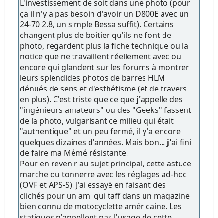
L'investissement de soit dans une photo (pour
ça il n'y a pas besoin d'avoir un D800E avec un
24-70 2.8, un simple Bessa suffit). Certains
changent plus de boitier qu'ils ne font de
photo, regardent plus la fiche technique ou la
notice que ne travaillent réellement avec ou
encore qui glandent sur les forums à montrer
leurs splendides photos de barres HLM
dénués de sens et d'esthétisme (et de travers
en plus). C'est triste que ce que
j'
appelle des
"ingénieurs amateurs" ou des "Geeks" fassent
de la photo, vulgarisant ce milieu qui était
"authentique" et un peu fermé, il y'a encore
quelques dizaines d'années. Mais bon...
j'
ai fini
de faire ma Mémé résistante.
Pour en revenir au sujet principal, cette astuce
marche du tonnerre avec les réglages ad-hoc
(OVF et APS-S). J'ai essayé en faisant des
clichés pour un ami qui taff dans un magazine
bien connu de motocyclette américaine. Les
statiques n'appellent pas l'usage de cette