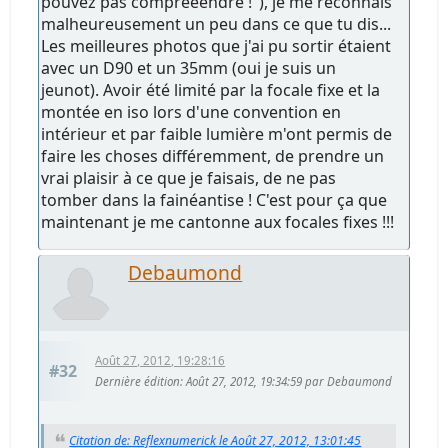
pouvez pas compreeendre !"), je me reconnais
malheureusement un peu dans ce que tu dis...
Les meilleures photos que j'ai pu sortir étaient
avec un D90 et un 35mm (oui je suis un
jeunot). Avoir été limité par la focale fixe et la
montée en iso lors d'une convention en
intérieur et par faible lumière m'ont permis de
faire les choses différemment, de prendre un
vrai plaisir à ce que je faisais, de ne pas
tomber dans la fainéantise ! C'est pour ça que
maintenant je me cantonne aux focales fixes !!!
Debaumond
Août 27, 2012, 19:28:16
#32
Dernière édition
: Août 27, 2012, 19:34:59 par Debaumond
Citation de: Reflexnumerick le Août 27, 2012, 13:01:45