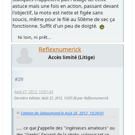
astuce mais une fois en action, passant devant
l'objectif, la moto est nette et figée sans
soucis, même pour le filé au 50ème de sec ça
fonctionne. Suffit d'un peu de doigté.
Ni loin, ni prêt...
Reflexnumerick
Accès limité (Litige)
#29
Août 27, 2012, 13:01:45
Dernière édition
: Août 27, 2012, 13:07:36 par Reflexnumerick
Citation de: Debaumond le Août 26, 2012, 10:39:01
..... ce que
j'
appelle des "ingénieurs amateurs" ou
des "Geeks" fassent de la photo, vulgarisant ce