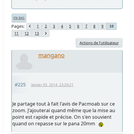
EN BAS
Pages
1
2
3
4
5
6
7
8
9
10
11
12
13
Actions de l'utilisateur
mangano
#225
Janvier 05, 2014, 23:29:21
Je partage tout à fait l'avis de Pacmoab sur ce
zoom. J'ajouterai quand même que la mise au
point est rapide et précise. On s'en souvient
quand on repasse sur le pana 20mm