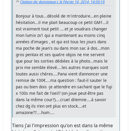
Citation de: dominique t. le Février 16, 2014, 14:59:19
Bonjour à tous...désolé de m'introduire...en pleine
hésitation...il me plait beaucoup ce petit GM1...il
est vraiment tout petit ....et je voudrais changer
mon lumix zx1 qui a maintenant au moins cinq
années d'images , et qui est tous les jours dans
ma poche de jean's ou dans mon sac à dos...mon
gros pentax et ses quatre objos ne me servent
que pour les sorties dédiées à la photo...mais le
prix me semble élevé....les autres marques sont
toutes aussi chères....Pana vient d'annoncer une
remise de 100€....ma question : faut-il sauter le
pas ou bien dois -je attendre en sachant que le fuji
x 100s me fait de l'oeil? (on joue peut-être pas
dans la même cour?)....cruel dilemne....à savoir
chez dg ils n'en ont plus en stock....et
amazone??....hum....
Tiens j'ai l'impression qu'on est dans la même