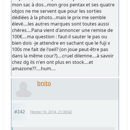
mon sac à dos...mon gros pentax et ses quatre
objos ne me servent que pour les sorties
dédiées à la photo...mais le prix me semble
élevé....les autres marques sont toutes aussi
chères....Pana vient d'annoncer une remise de
100€....ma question : faut-il sauter le pas ou
bien dois -je attendre en sachant que le fuji x
100s me fait de l'oeil? (on joue peut-être pas
dans la même cour?)....cruel dilemne....à savoir
chez dg ils n'en ont plus en stock....et
amazone??....hum....
bnito
#242
Février 16, 2014, 21:38:42