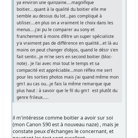
ya environ une quinzaine....magnifique
boitier....quant à la qualité du boitier elle me
semble au dessus du lot...pas compliqué à
utiliser....en plus on a vraiment le choix dans les
menus....j'ai pu le comparer au sony et
franchement à moins d'être un super spécialiste
y'a vraiment pas de différence en qualité...et là au
moins on peut changer d'objos, quand le désir s'en
fait sentir...je m'ne sers en second boitier (bloc-
note) . Je l'ai avec moi tout le temps et sa
compacité est appréciable...mon réflex me sert
pour les sorties photos mais j'ai quand même mon
gm1 au cas ou...je fais la même remarque que
plus haut : à savoir que le fil du gm1 est plutôt du
genre frileux.....
il m'intéresse comme boitier a avoir sur soi
(mon Canon S90 est à nouveau naze) , mais je
constate peux d'échanges le concernant, et
pourtant les test sont excellent