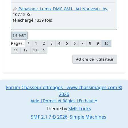
Panasonic Lumix DMC-GM1 _Art Nouveau_ by Welter Oberfell.jpg
107.15 Ko
téléchargé 1339 fois
EN HAUT
Pages
1
2
3
4
5
6
7
8
9
10
11
12
13
Actions de l'utilisateur
Forum Chasseur d'Images - www.chassimages.com ©
2026
Aide
Termes et Règles
En haut
Theme by
SMF Tricks
SMF 2.1.7 © 2026
,
Simple Machines