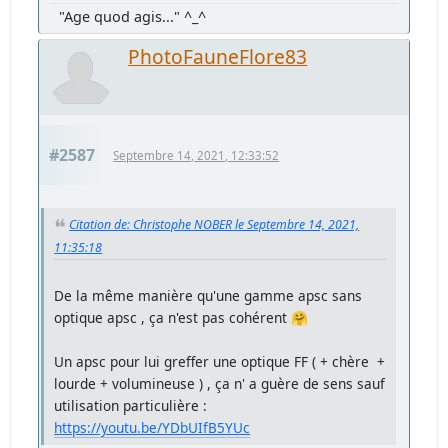
"Age quod agis..." ^_^
PhotoFauneFlore83
#2587
Septembre 14, 2021, 12:33:52
Citation de: Christophe NOBER le Septembre 14, 2021,
11:35:18
De la même manière qu'une gamme apsc sans
optique apsc , ça n'est pas cohérent 🤗
Un apsc pour lui greffer une optique FF ( + chère +
lourde + volumineuse ) , ça n' a guère de sens sauf
utilisation particulière :
https://youtu.be/YDbUIfB5YUc