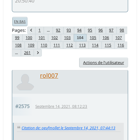
20:50:40
EN BAS
Pages
1
...
92
93
94
95
96
97
98
99
100
101
102
103
105
106
107
104
108
109
110
111
112
113
114
115
116
...
261
Actions de l'utilisateur
rol007
#2575
Septembre 14, 2021, 08:12:23
Citation de: oeufmollet le Septembre 14, 2021, 07:44:13