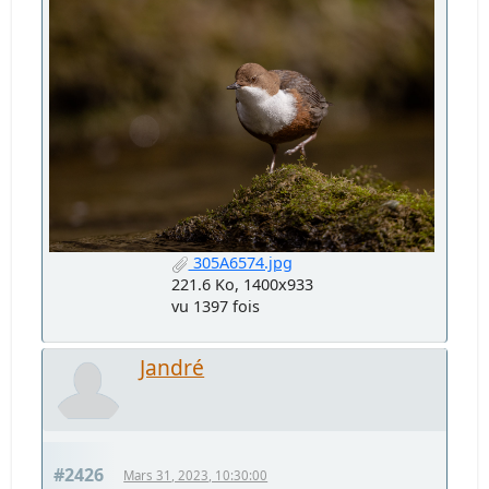
305A6574.jpg
221.6 Ko, 1400x933
vu 1397 fois
Jandré
#2426
Mars 31, 2023, 10:30:00