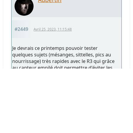
#2449
Avril 25, 2023, 11:15:48
Je devrais ce printemps pouvoir tester
quelques sujets (mésanges, sittelles, pics au
nourrissage) très rapides avec le R3 qui grâce
au capteur empilé doit permettre d'éviter les
déformations.
Wait and see!
EN HAUT
Pages
1
...
86
87
88
89
90
91
92
93
94
95
96
97
99
100
101
102
98
103
104
105
106
107
108
109
110
...
198