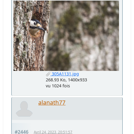
305A1131.jpg
268.93 Ko, 1400x933
vu 1024 fois
alanath77
#2446
Avril 24, 2023, 20:51:57