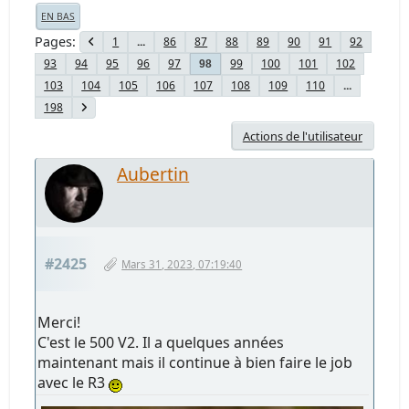
EN BAS
Pages
1
...
86
87
88
89
90
91
92
93
94
95
96
97
99
100
101
102
98
103
104
105
106
107
108
109
110
...
198
Actions de l'utilisateur
Aubertin
#2425
Mars 31, 2023, 07:19:40
Merci!
C'est le 500 V2. Il a quelques années
maintenant mais il continue à bien faire le job
avec le R3