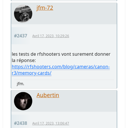
jfm-72
#2437
Avril 17, 2023, 10:29:26
les tests de rfshooters vont surement donner
la réponse:
https://rfshooters.com/blog/cameras/canon-
r3/memory-cards/
jfm.
Aubertin
#2438
Avril 17, 2023, 13:06:47