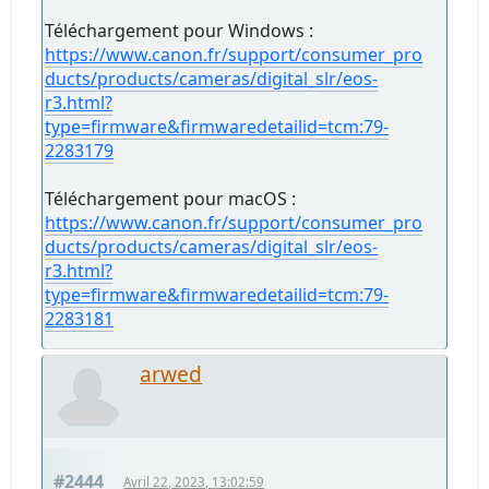
Téléchargement pour Windows :
https://www.canon.fr/support/consumer_pro
ducts/products/cameras/digital_slr/eos-
r3.html?
type=firmware&firmwaredetailid=tcm:79-
2283179
Téléchargement pour macOS :
https://www.canon.fr/support/consumer_pro
ducts/products/cameras/digital_slr/eos-
r3.html?
type=firmware&firmwaredetailid=tcm:79-
2283181
arwed
#2444
Avril 22, 2023, 13:02:59