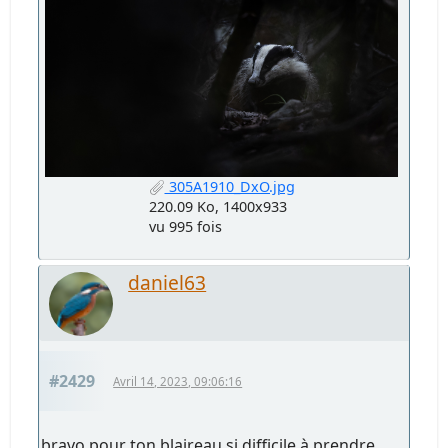
305A1910_DxO.jpg
220.09 Ko, 1400x933
vu 995 fois
daniel63
#2429
Avril 14, 2023, 09:06:16
bravo pour ton blaireau si difficile à prendre