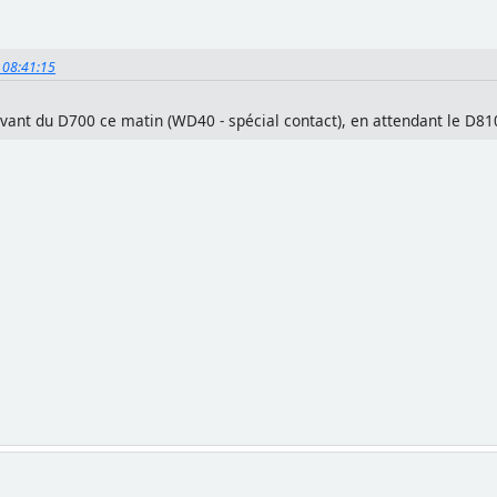
, 08:41:15
vant du D700 ce matin (WD40 - spécial contact), en attendant le D810 