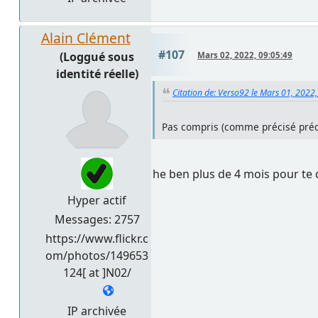
Alain Clément
#107
(Loggué sous
Mars 02, 2022, 09:05:49
identité réelle)
Citation de: Verso92 le Mars 01, 2022
Pas compris (comme précisé précéd
he ben plus de 4 mois pour te d
Hyper actif
Messages: 2757
https://www.flickr.c
om/photos/149653
124[ at ]N02/
IP archivée