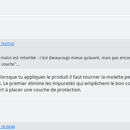
, 19:07:41
matin est retombé : c'est (beaucoup) mieux qu'avant, mais pas encor
 couche"...
is lorsque tu appliques le produit il faut tourner la molett
is. Le premier élimine les impuretés qui empêchent le bon co
ert à placer une couche de protection.
, 19:34:44