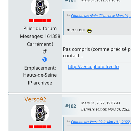
Mars 01, 2022, 09:10:10
Citation de: Alain Clément le Mars 01,
Pilier du forum
merci qui
Messages: 161358
Carrément !
Pas compris (comme précisé pré
contact...
http://verso.photo.free.fr/
Emplacement:
Hauts-de-Seine
IP archivée
Verso92
Mars 01, 2022, 19:07:41
#102
Dernière édition
: Mars 01, 2022,
Citation de: Verso92 le Mars 01, 2022