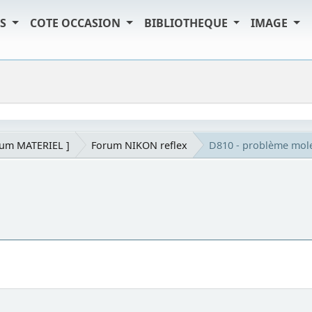
TS
COTE OCCASION
BIBLIOTHEQUE
IMAGE
rum MATERIEL ]
Forum NIKON reflex
D810 - problème mole