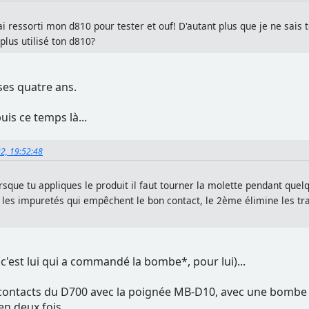
ai ressorti mon d810 pour tester et ouf! D'autant plus que je ne sais 
lus utilisé ton d810?
r ses quatre ans.
is ce temps là...
22, 19:52:48
lorsque tu appliques le produit il faut tourner la molette pendant que
 les impuretés qui empêchent le bon contact, le 2ème élimine les tra
e (c'est lui qui a commandé la bombe*, pour lui)...
es contacts du D700 avec la poignée MB-D10, avec une bombe q
 en deux fois.