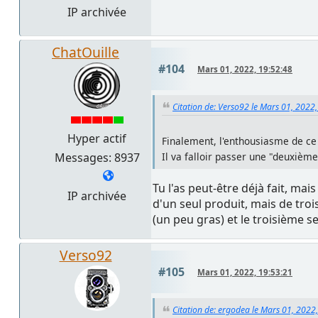
IP archivée
ChatOuille
#104
Mars 01, 2022, 19:52:48
Citation de: Verso92 le Mars 01, 2022
Hyper actif
Finalement, l'enthousiasme de ce 
Messages: 8937
Il va falloir passer une "deuxième
Tu l'as peut-être déjà fait, ma
IP archivée
d'un seul produit, mais de tro
(un peu gras) et le troisième s
Verso92
#105
Mars 01, 2022, 19:53:21
Citation de: ergodea le Mars 01, 2022