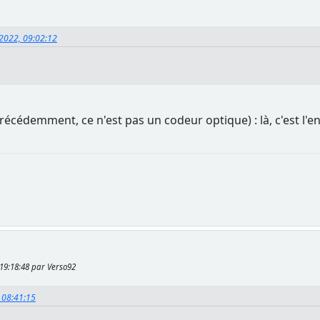
 2022, 09:02:12
cédemment, ce n'est pas un codeur optique) : là, c'est l'en
 19:18:48 par Verso92
, 08:41:15