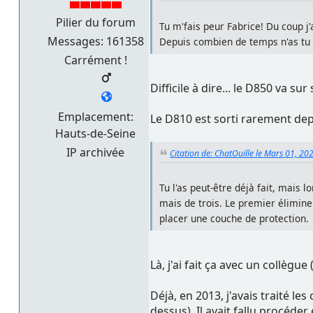
Pilier du forum
Tu m'fais peur Fabrice! Du coup j'
Messages: 161358
Depuis combien de temps n'as tu p
Carrément !
Difficile à dire... le D850 va su
Emplacement:
Le D810 est sorti rarement depu
Hauts-de-Seine
IP archivée
Citation de: ChatOuille le Mars 01, 20
Tu l'as peut-être déjà fait, mais 
mais de trois. Le premier élimine
placer une couche de protection.
Là, j'ai fait ça avec un collègu
Déjà, en 2013, j'avais traité l
dessus). Il avait fallu procéder