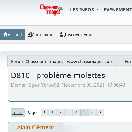
LES INFOS
EVENEMEN
Accueil
Connexion
Inscrivez-vous
Forum Chasseur d'Images - www.chassimages.com
[ Fo
D810 - problème molettes
Démarré par Verso92, Novembre 05, 2021, 19:06:43
Pages
1
2
3
4
6
5
EN BAS
Alain Clément