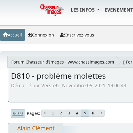
LES INFOS
EVENEMEN
Accueil
Connexion
Inscrivez-vous
Forum Chasseur d'Images - www.chassimages.com
[ Fo
D810 - problème molettes
Démarré par Verso92, Novembre 05, 2021, 19:06:43
Pages
1
2
3
4
6
5
EN BAS
Alain Clément