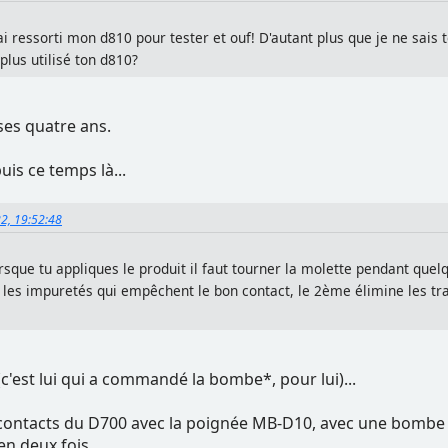
ai ressorti mon d810 pour tester et ouf! D'autant plus que je ne sais 
lus utilisé ton d810?
r ses quatre ans.
is ce temps là...
22, 19:52:48
lorsque tu appliques le produit il faut tourner la molette pendant que
 les impuretés qui empêchent le bon contact, le 2ème élimine les tra
e (c'est lui qui a commandé la bombe*, pour lui)...
es contacts du D700 avec la poignée MB-D10, avec une bombe q
 en deux fois.