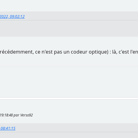
 2022, 09:02:12
cédemment, ce n'est pas un codeur optique) : là, c'est l'en
 19:18:48 par Verso92
, 08:41:15