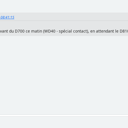
, 08:41:15
vant du D700 ce matin (WD40 - spécial contact), en attendant le D810 