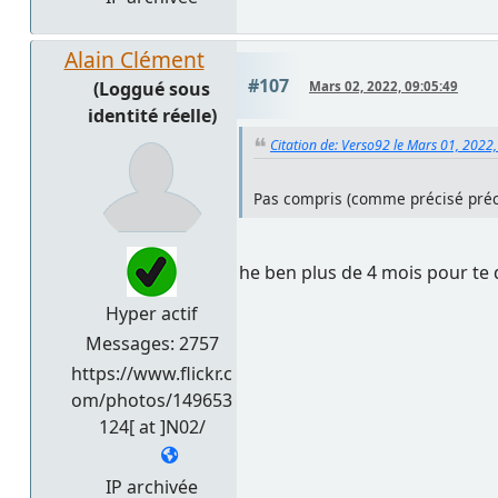
Alain Clément
#107
(Loggué sous
Mars 02, 2022, 09:05:49
identité réelle)
Citation de: Verso92 le Mars 01, 2022
Pas compris (comme précisé précéd
he ben plus de 4 mois pour te d
Hyper actif
Messages: 2757
https://www.flickr.c
om/photos/149653
124[ at ]N02/
IP archivée