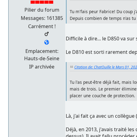
Pilier du forum
Tu m'fais peur Fabrice! Du coup j'
Messages: 161385
Depuis combien de temps n'as tu p
Carrément !
Difficile à dire... le D850 va su
Emplacement:
Le D810 est sorti rarement depu
Hauts-de-Seine
IP archivée
Citation de: ChatOuille le Mars 01, 20
Tu l'as peut-être déjà fait, mais 
mais de trois. Le premier élimine
placer une couche de protection.
Là, j'ai fait ça avec un collègu
Déjà, en 2013, j'avais traité l
dessus). Il avait fallu procéder