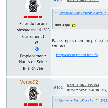
Mars 01, 2022, 09:10:10
Citation de: Alain Clément le Mars 01,
Pilier du forum
merci qui
Messages: 161385
Carrément !
Pas compris (comme précisé pré
contact...
http://verso.photo.free.fr/
Emplacement:
Hauts-de-Seine
IP archivée
Verso92
Mars 01, 2022, 19:07:41
#102
Dernière édition
: Mars 01, 2022,
Citation de: Verso92 le Mars 01, 2022