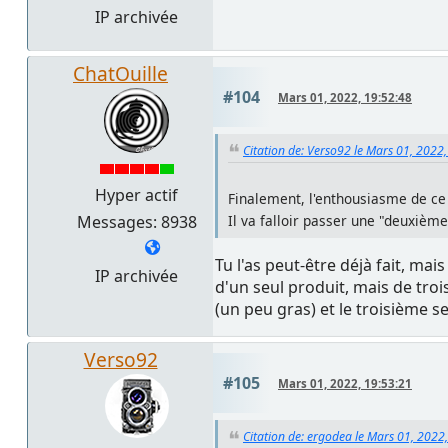
IP archivée
ChatOuille
#104
Mars 01, 2022, 19:52:48
Citation de: Verso92 le Mars 01, 2022
Hyper actif
Finalement, l'enthousiasme de ce 
Messages: 8938
Il va falloir passer une "deuxième
Tu l'as peut-être déjà fait, ma
IP archivée
d'un seul produit, mais de tro
(un peu gras) et le troisième s
Verso92
#105
Mars 01, 2022, 19:53:21
Citation de: ergodea le Mars 01, 2022