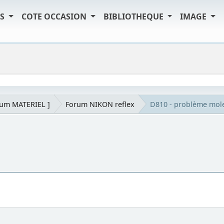
TS
COTE OCCASION
BIBLIOTHEQUE
IMAGE
rum MATERIEL ]
Forum NIKON reflex
D810 - problème mole