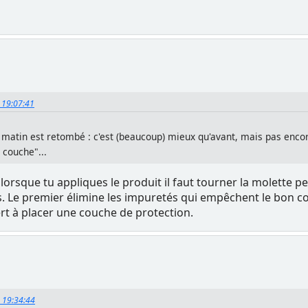
, 19:07:41
matin est retombé : c'est (beaucoup) mieux qu'avant, mais pas encor
 couche"...
is lorsque tu appliques le produit il faut tourner la molett
is. Le premier élimine les impuretés qui empêchent le bon co
ert à placer une couche de protection.
, 19:34:44