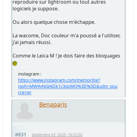
reproduire sur lightroom ou tout autres
logiciels je suppose.
Ou alors quelque chose m'échappe.
La wacome, Doc couleur m'a poussé a l'utiliser,
j'ai jamais réussi.
Comme le Leica M ! Je dois faire des bloquages
instagram :
https://www.instagram.com/memoritie?
igsh=MW4yNGJ4Zjk1c3gzMQ%3D%3D&utm_sou
rce=qr
Benaparis
#831
Septembre 02, 2025, 16:52:50