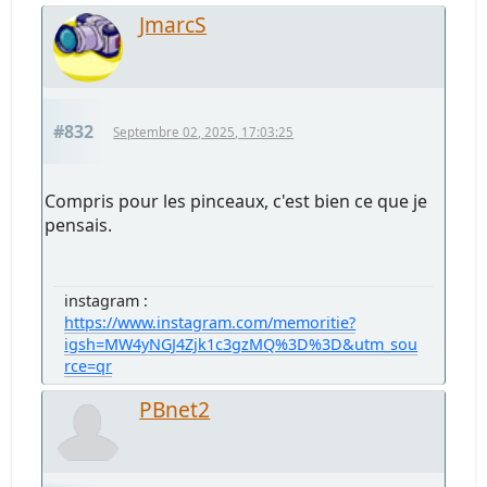
JmarcS
#832
Septembre 02, 2025, 17:03:25
Compris pour les pinceaux, c'est bien ce que je
pensais.
instagram :
https://www.instagram.com/memoritie?
igsh=MW4yNGJ4Zjk1c3gzMQ%3D%3D&utm_sou
rce=qr
PBnet2