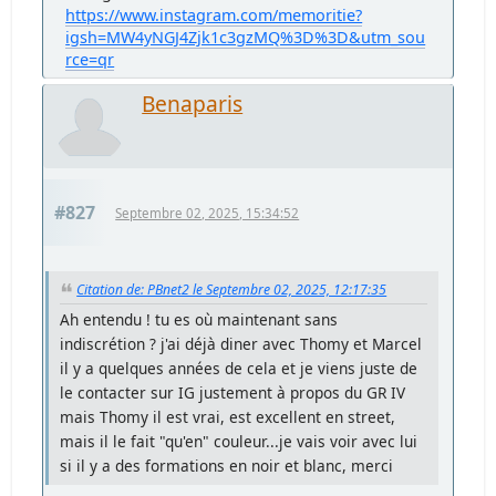
https://www.instagram.com/memoritie?
igsh=MW4yNGJ4Zjk1c3gzMQ%3D%3D&utm_sou
rce=qr
Benaparis
#827
Septembre 02, 2025, 15:34:52
Citation de: PBnet2 le Septembre 02, 2025, 12:17:35
Ah entendu ! tu es où maintenant sans
indiscrétion ? j'ai déjà diner avec Thomy et Marcel
il y a quelques années de cela et je viens juste de
le contacter sur IG justement à propos du GR IV
mais Thomy il est vrai, est excellent en street,
mais il le fait "qu'en" couleur...je vais voir avec lui
si il y a des formations en noir et blanc, merci