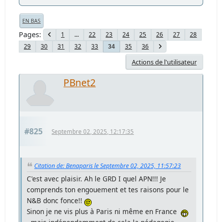
EN BAS
Pages
1
...
22
23
24
25
26
27
28
29
30
31
32
33
35
36
34
Actions de l'utilisateur
PBnet2
#825
Septembre 02, 2025, 12:17:35
Citation de: Benaparis le Septembre 02, 2025, 11:57:23
C'est avec plaisir. Ah le GRD I quel APN!!! Je
comprends ton engouement et tes raisons pour le
N&B donc fonce!!
Sinon je ne vis plus à Paris ni même en France