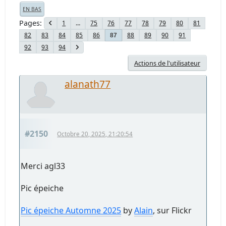
EN BAS
Pages
1
...
75
76
77
78
79
80
81
82
83
84
85
86
88
89
90
91
87
92
93
94
Actions de l'utilisateur
alanath77
#2150
Octobre 20, 2025, 21:20:54
Merci agl33
Pic épeiche
Pic épeiche Automne 2025
by
Alain
, sur Flickr