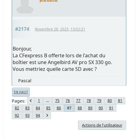
#2174
Novembre 28, 2025, 13:02:21
Bonjour,
La CFexpress B offerte lors de l'achat du
boîtier est une Angelbird AV pro SX 330 go.
Vous mettriez quelle carte SD avec ?
Pascal
EN HAUT
Pages
1
...
75
76
77
78
79
80
81
82
83
84
85
86
88
89
90
91
87
92
93
94
Actions de l'utilisateur