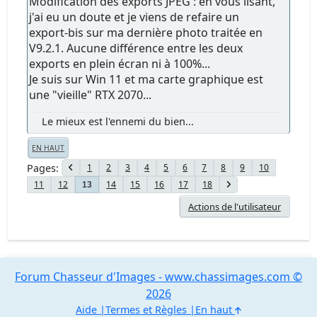
Modification des exports JPEG : en vous lisant,
j'ai eu un doute et je viens de refaire un
export-bis sur ma dernière photo traitée en
V9.2.1. Aucune différence entre les deux
exports en plein écran ni à 100%...
Je suis sur Win 11 et ma carte graphique est
une "vieille" RTX 2070...
Le mieux est l'ennemi du bien...
EN HAUT
Pages
1
2
3
4
5
6
7
8
9
10
11
12
14
15
16
17
18
13
Actions de l'utilisateur
Forum Chasseur d'Images - www.chassimages.com ©
2026
Aide
Termes et Règles
En haut