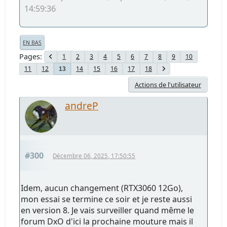
14:59:36
EN BAS
Pages
1
2
3
4
5
6
7
8
9
10
11
12
14
15
16
17
18
13
Actions de l'utilisateur
andreP
#300
Décembre 06, 2025, 17:50:55
Idem, aucun changement (RTX3060 12Go),
mon essai se termine ce soir et je reste aussi
en version 8. Je vais surveiller quand même le
forum DxO d'ici la prochaine mouture mais il