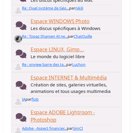
Les discus spécifiques au Mac
Re : Quel système de Géo...
par
nikili
Espace WINDOWS Photo
Les discus spécifiques à Windows
Re : Topaz Sharpen AI ne...
par
ChatOuille
Espace LINUX, Gimp...
Le monde du logiciel libre
Re : xnview barre des ta...
par
Luchon
Espace INTERNET & Multimédia
Création de sites, galeries virtuelles,
animations et tous usages multimedia
IA
par
flob
Espace ADOBE Lightroom -
Photoshop
Adobe - Aspect financier...
par
SimCI