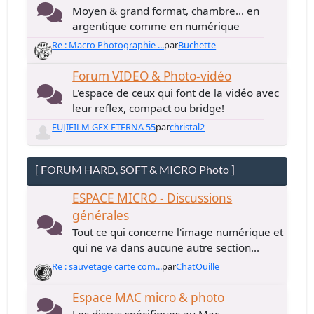
Moyen & grand format, chambre... en
argentique comme en numérique
Re : Macro Photographie ...
par
Buchette
Forum VIDEO & Photo-vidéo
L'espace de ceux qui font de la vidéo avec
leur reflex, compact ou bridge!
FUJIFILM GFX ETERNA 55
par
christal2
[ FORUM HARD, SOFT & MICRO Photo ]
ESPACE MICRO - Discussions
générales
Tout ce qui concerne l'image numérique et
qui ne va dans aucune autre section...
Re : sauvetage carte com...
par
ChatOuille
Espace MAC micro & photo