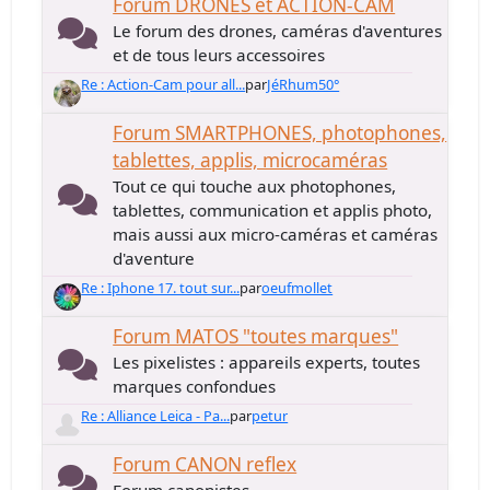
Forum DRONES et ACTION-CAM
Le forum des drones, caméras d'aventures
et de tous leurs accessoires
Re : Action-Cam pour all...
par
JéRhum50°
Forum SMARTPHONES, photophones,
tablettes, applis, microcaméras
Tout ce qui touche aux photophones,
tablettes, communication et applis photo,
mais aussi aux micro-caméras et caméras
d'aventure
Re : Iphone 17. tout sur...
par
oeufmollet
Forum MATOS "toutes marques"
Les pixelistes : appareils experts, toutes
marques confondues
Re : Alliance Leica - Pa...
par
petur
Forum CANON reflex