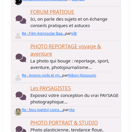
FORUM PRATIQUE
Ici, on parle des sujets et on échange
conseils pratiques et astuces
Re : Film Astrosolar Baa...
par
ViB
PHOTO REPORTAGE voyage &
aventure
La photo qui bouge : reportage, sport,
aventure, photojournalisme...
Re : Avions civils et mi...
par
Nikon Nissoumi
Les PAYSAGISTES
Exposez votre conception du vrai PAYSAGE
photographique...
Re : Nos (petits) coins ...
par
rjte
PHOTO PORTRAIT & STUDIO
Photo plasticienne, tendance floue,