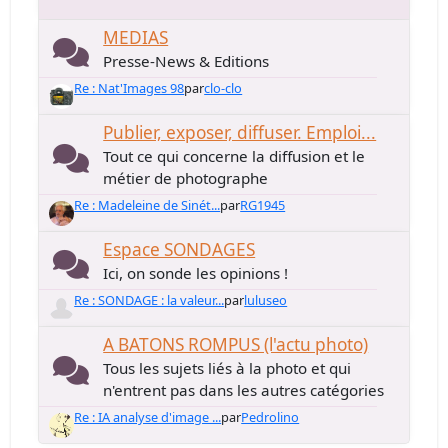
MEDIAS
Presse-News & Editions
Re : Nat'Images 98
par
clo-clo
Publier, exposer, diffuser. Emploi...
Tout ce qui concerne la diffusion et le
métier de photographe
Re : Madeleine de Sinét...
par
RG1945
Espace SONDAGES
Ici, on sonde les opinions !
Re : SONDAGE : la valeur...
par
luluseo
A BATONS ROMPUS (l'actu photo)
Tous les sujets liés à la photo et qui
n'entrent pas dans les autres catégories
Re : IA analyse d'image ...
par
Pedrolino