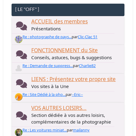
[ LE "OFF" ]
ACCUEIL des membres
Présentations
Re : photographe de pays...
par
Clic-Clac 51
FONCTIONNEMENT du Site
Conseils, astuces, bugs & suggestions
Re : Demande de suppress...
par
Charlie82
LIENS : Présentez votre propre site
Vos sites à la Une
Re : Site Dédié à la pho...
par
--Eric--
VOS AUTRES LOISIRS...
Section dédiée à vos autres loisirs,
complémentaires de la photographie
Re : Les voitures miniat...
par
mailanny