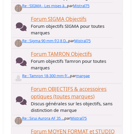
Re : SIGMA - Les mises à...
par
Mistral75
Forum SIGMA Objectifs
Forum objectifs SIGMA pour toutes
marques
Re : Sigma 90 mm f/2,8 D...
par
Mistral75
Forum TAMRON Objectifs
Forum objectifs Tamron pour toutes
marques
Re : Tamron 18-300 mm f/...
par
margae
Forum OBJECTIFS & accessoires
optiques (toutes marques)
Discus générales sur les objectifs, sans
distinction de marque
Re : Sirui Aurora AF 35 ...
par
Mistral75
Forum MOYEN FORMAT et STUDIO