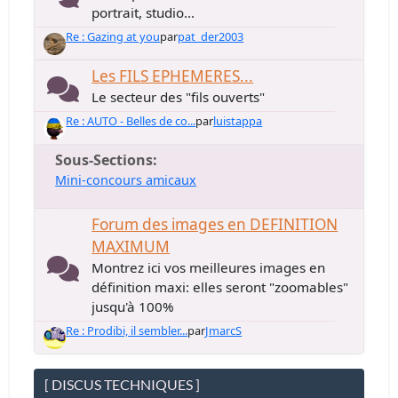
portrait, studio...
Re : Gazing at you
par
pat_der2003
Les FILS EPHEMERES...
Le secteur des "fils ouverts"
Re : AUTO - Belles de co...
par
luistappa
Sous-Sections
Mini-concours amicaux
Forum des images en DEFINITION
MAXIMUM
Montrez ici vos meilleures images en
définition maxi: elles seront "zoomables"
jusqu'à 100%
Re : Prodibi, il sembler...
par
JmarcS
[ DISCUS TECHNIQUES ]