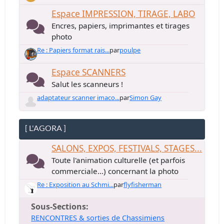
Espace IMPRESSION, TIRAGE, LABO
Encres, papiers, imprimantes et tirages
photo
Re : Papiers format rais...
par
poulpe
Espace SCANNERS
Salut les scanneurs !
adaptateur scanner imaco...
par
Simon Gay
[ L'AGORA ]
SALONS, EXPOS, FESTIVALS, STAGES...
Toute l'animation culturelle (et parfois
commerciale...) concernant la photo
Re : Exposition au Schmi...
par
flyfisherman
Sous-Sections
RENCONTRES & sorties de Chassimiens