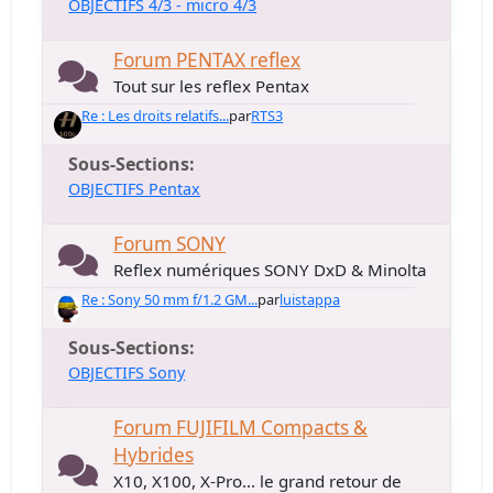
OBJECTIFS 4/3 - micro 4/3
Forum PENTAX reflex
Tout sur les reflex Pentax
Re : Les droits relatifs...
par
RTS3
Sous-Sections
OBJECTIFS Pentax
Forum SONY
Reflex numériques SONY DxD & Minolta
Re : Sony 50 mm f/1.2 GM...
par
luistappa
Sous-Sections
OBJECTIFS Sony
Forum FUJIFILM Compacts &
Hybrides
X10, X100, X-Pro... le grand retour de