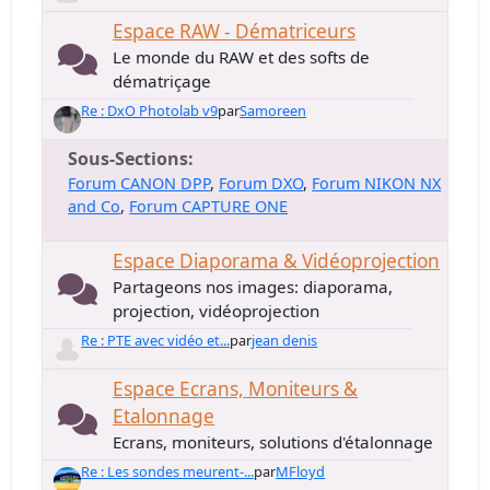
Espace RAW - Dématriceurs
Le monde du RAW et des softs de
dématriçage
Re : DxO Photolab v9
par
Samoreen
Sous-Sections
Forum CANON DPP
Forum DXO
Forum NIKON NX
and Co
Forum CAPTURE ONE
Espace Diaporama & Vidéoprojection
Partageons nos images: diaporama,
projection, vidéoprojection
Re : PTE avec vidéo et...
par
jean denis
Espace Ecrans, Moniteurs &
Etalonnage
Ecrans, moniteurs, solutions d'étalonnage
Re : Les sondes meurent-...
par
MFloyd