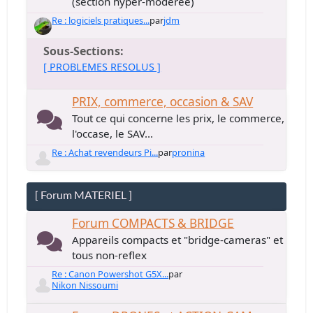
(section hyper-modérée)
Re : logiciels pratiques...
par
jdm
Sous-Sections
[ PROBLEMES RESOLUS ]
PRIX, commerce, occasion & SAV
Tout ce qui concerne les prix, le commerce,
l'occase, le SAV...
Re : Achat revendeurs Pi...
par
pronina
[ Forum MATERIEL ]
Forum COMPACTS & BRIDGE
Appareils compacts et "bridge-cameras" et
tous non-reflex
Re : Canon Powershot G5X...
par
Nikon Nissoumi