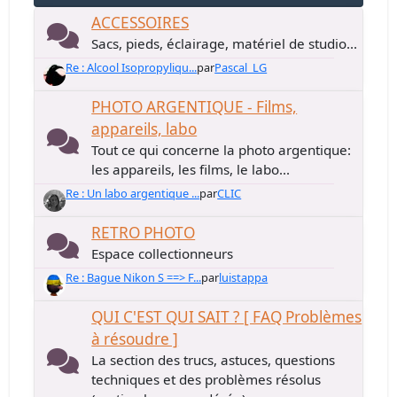
ACCESSOIRES
Sacs, pieds, éclairage, matériel de studio...
Re : Alcool Isopropyliqu...
par
Pascal_LG
PHOTO ARGENTIQUE - Films,
appareils, labo
Tout ce qui concerne la photo argentique:
les appareils, les films, le labo...
Re : Un labo argentique ...
par
CLIC
RETRO PHOTO
Espace collectionneurs
Re : Bague Nikon S ==> F...
par
luistappa
QUI C'EST QUI SAIT ? [ FAQ Problèmes
à résoudre ]
La section des trucs, astuces, questions
techniques et des problèmes résolus