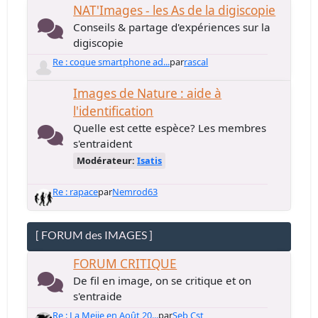
NAT'Images - les As de la digiscopie
Conseils & partage d'expériences sur la
digiscopie
Re : coque smartphone ad...
par
rascal
Images de Nature : aide à
l'identification
Quelle est cette espèce? Les membres
s'entraident
Modérateur:
Isatis
Re : rapace
par
Nemrod63
[ FORUM des IMAGES ]
FORUM CRITIQUE
De fil en image, on se critique et on
s'entraide
Re : La Meije en Août 20...
par
Seb Cst