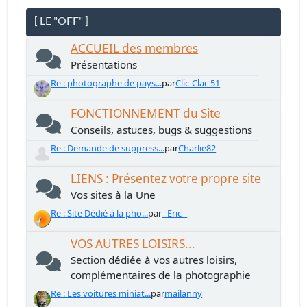
[ LE "OFF" ]
ACCUEIL des membres
Présentations
Re : photographe de pays...
par
Clic-Clac 51
FONCTIONNEMENT du Site
Conseils, astuces, bugs & suggestions
Re : Demande de suppress...
par
Charlie82
LIENS : Présentez votre propre site
Vos sites à la Une
Re : Site Dédié à la pho...
par
--Eric--
VOS AUTRES LOISIRS...
Section dédiée à vos autres loisirs,
complémentaires de la photographie
Re : Les voitures miniat...
par
mailanny