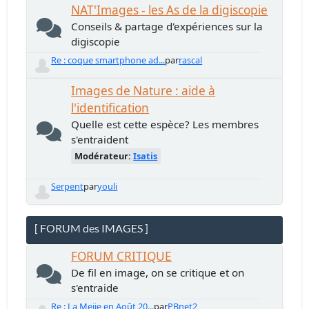
NAT'Images - les As de la digiscopie
Conseils & partage d'expériences sur la
digiscopie
Re : coque smartphone ad...
par
rascal
Images de Nature : aide à
l'identification
Quelle est cette espèce? Les membres
s'entraident
Modérateur:
Isatis
Serpent
par
youli
[ FORUM des IMAGES ]
FORUM CRITIQUE
De fil en image, on se critique et on
s'entraide
Re : La Meije en Août 20...
par
PBnet2