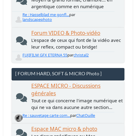
argentique comme en numérique
Re : Hasselblad me gonfl...
par
landscapephoto
Forum VIDEO & Photo-vidéo
L'espace de ceux qui font de la vidéo avec
leur reflex, compact ou bridge!
FUJIFILM GFX ETERNA 55
par
christal2
[ FORUM HARD, SOFT & MICRO Photo ]
ESPACE MICRO - Discussions
générales
Tout ce qui concerne l'image numérique et
qui ne va dans aucune autre section...
Re : sauvetage carte com...
par
ChatOuille
Espace MAC micro & photo