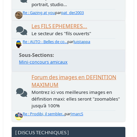
portrait, studio...
Re : Gazing at you
par
pat_der2003
Les FILS EPHEMERES...
Le secteur des "fils ouverts"
Re : AUTO - Belles de co...
par
luistappa
Sous-Sections
Mini-concours amicaux
Forum des images en DEFINITION
MAXIMUM
Montrez ici vos meilleures images en
définition maxi: elles seront "zoomables"
jusqu'à 100%
Re : Prodibi, il sembler...
par
JmarcS
[ DISCUS TECHNIQUES ]