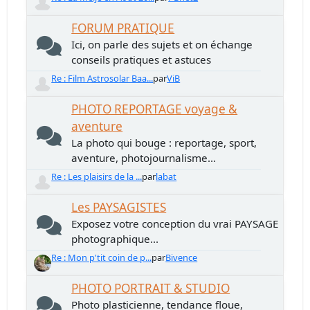
FORUM PRATIQUE
Ici, on parle des sujets et on échange
conseils pratiques et astuces
Re : Film Astrosolar Baa...
par
ViB
PHOTO REPORTAGE voyage &
aventure
La photo qui bouge : reportage, sport,
aventure, photojournalisme...
Re : Les plaisirs de la ...
par
labat
Les PAYSAGISTES
Exposez votre conception du vrai PAYSAGE
photographique...
Re : Mon p'tit coin de p...
par
Bivence
PHOTO PORTRAIT & STUDIO
Photo plasticienne, tendance floue,