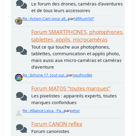
Le forum des drones, caméras d'aventures
et de tous leurs accessoires
Re : Action-Cam pour all...
par
JéRhum50°
Forum SMARTPHONES, photophones,
tablettes, applis, microcaméras
Tout ce qui touche aux photophones,
tablettes, communication et applis photo,
mais aussi aux micro-caméras et caméras
d'aventure
Re : Iphone 17. tout sur...
par
oeufmollet
Forum MATOS "toutes marques"
Les pixelistes : appareils experts, toutes
marques confondues
Re : Alliance Leica - Pa...
par
petur
Forum CANON reflex
Forum canonistes