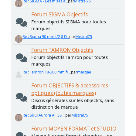
Re : SIGMA - Les mises à...
par
Mistral75
Forum SIGMA Objectifs
Forum objectifs SIGMA pour toutes
marques
Re : Sigma 90 mm f/2,8 D...
par
Mistral75
Forum TAMRON Objectifs
Forum objectifs Tamron pour toutes
marques
Re : Tamron 18-300 mm f/...
par
margae
Forum OBJECTIFS & accessoires
optiques (toutes marques)
Discus générales sur les objectifs, sans
distinction de marque
Re : Sirui Aurora AF 35 ...
par
Mistral75
Forum MOYEN FORMAT et STUDIO
Moyen & grand format, chambre... en