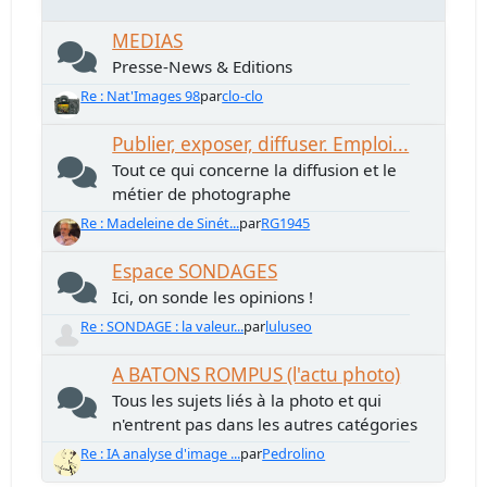
MEDIAS
Presse-News & Editions
Re : Nat'Images 98
par
clo-clo
Publier, exposer, diffuser. Emploi...
Tout ce qui concerne la diffusion et le
métier de photographe
Re : Madeleine de Sinét...
par
RG1945
Espace SONDAGES
Ici, on sonde les opinions !
Re : SONDAGE : la valeur...
par
luluseo
A BATONS ROMPUS (l'actu photo)
Tous les sujets liés à la photo et qui
n'entrent pas dans les autres catégories
Re : IA analyse d'image ...
par
Pedrolino