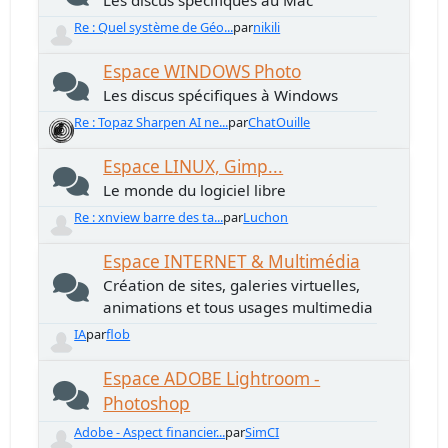
Les discus spécifiques au Mac
Re : Quel système de Géo...
par
nikili
Espace WINDOWS Photo
Les discus spécifiques à Windows
Re : Topaz Sharpen AI ne...
par
ChatOuille
Espace LINUX, Gimp...
Le monde du logiciel libre
Re : xnview barre des ta...
par
Luchon
Espace INTERNET & Multimédia
Création de sites, galeries virtuelles,
animations et tous usages multimedia
IA
par
flob
Espace ADOBE Lightroom -
Photoshop
Adobe - Aspect financier...
par
SimCI