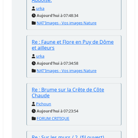
Audoise.
urka
Aujourd'hui
à 07:48:34
NAT'Images - Vos images Nature
Re : Faune et Flore en Puy de Dôme
et ailleurs
urka
Aujourd'hui
à 07:34:58
NAT'Images - Vos images Nature
Re : Brume sur la Crête de Côte
Chaude
Pichoun
Aujourd'hui
à 07:23:54
FORUM CRITIQUE
Re : Sur les murs / 2, (fil ouvert)