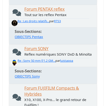
Forum PENTAX reflex
Tout sur les reflex Pentax
Re : Les droits relatifs...
par
RTS3
Sous-Sections
OBJECTIFS Pentax
Forum SONY
Reflex numériques SONY DxD & Minolta
Re : Sony 50 mm f/1.2 GM...
par
luistappa
Sous-Sections
OBJECTIFS Sony
Forum FUJIFILM Compacts &
Hybrides
X10, X100, X-Pro... le grand retour de
Fujifilm !