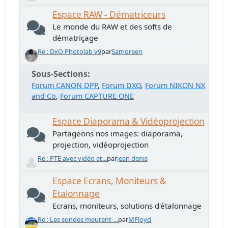
Espace RAW - Dématriceurs
Le monde du RAW et des softs de
dématriçage
Re : DxO Photolab v9
par
Samoreen
Sous-Sections
Forum CANON DPP
Forum DXO
Forum NIKON NX
and Co
Forum CAPTURE ONE
Espace Diaporama & Vidéoprojection
Partageons nos images: diaporama,
projection, vidéoprojection
Re : PTE avec vidéo et...
par
jean denis
Espace Ecrans, Moniteurs &
Etalonnage
Ecrans, moniteurs, solutions d'étalonnage
Re : Les sondes meurent-...
par
MFloyd