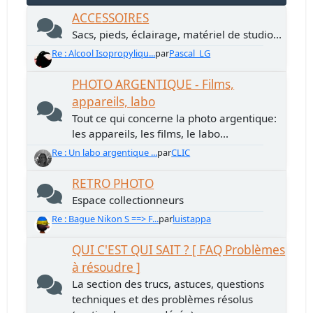
ACCESSOIRES
Sacs, pieds, éclairage, matériel de studio...
Re : Alcool Isopropyliqu...
par
Pascal_LG
PHOTO ARGENTIQUE - Films,
appareils, labo
Tout ce qui concerne la photo argentique:
les appareils, les films, le labo...
Re : Un labo argentique ...
par
CLIC
RETRO PHOTO
Espace collectionneurs
Re : Bague Nikon S ==> F...
par
luistappa
QUI C'EST QUI SAIT ? [ FAQ Problèmes
à résoudre ]
La section des trucs, astuces, questions
techniques et des problèmes résolus