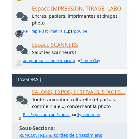
Espace IMPRESSION, TIRAGE, LABO
Encres, papiers, imprimantes et tirages
photo
Re : Papiers format rais...
par
poulpe
Espace SCANNERS
Salut les scanneurs !
adaptateur scanner imaco...
par
Simon Gay
[ L'AGORA ]
SALONS, EXPOS, FESTIVALS, STAGES...
Toute l'animation culturelle (et parfois
commerciale...) concernant la photo
Re : Exposition au Schmi...
par
flyfisherman
Sous-Sections
RENCONTRES & sorties de Chassimiens