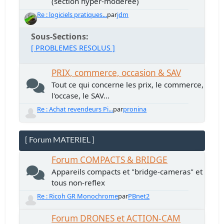
(section hyper-modérée)
Re : logiciels pratiques...
par
jdm
Sous-Sections
[ PROBLEMES RESOLUS ]
PRIX, commerce, occasion & SAV
Tout ce qui concerne les prix, le commerce,
l'occase, le SAV...
Re : Achat revendeurs Pi...
par
pronina
[ Forum MATERIEL ]
Forum COMPACTS & BRIDGE
Appareils compacts et "bridge-cameras" et
tous non-reflex
Re : Ricoh GR Monochrome
par
PBnet2
Forum DRONES et ACTION-CAM