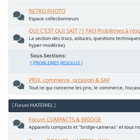
RETRO PHOTO
Espace collectionneurs
QUI C'EST QUI SAIT ? [ FAQ Problèmes à rés
La section des trucs, astuces, questions technique
hyper-modérée)
Sous-Sections
[ PROBLEMES RESOLUS ]
PRIX, commerce, occasion & SAV
Tout ce qui concerne les prix, le commerce, l'occase
[ Forum MATERIEL ]
Forum COMPACTS & BRIDGE
Appareils compacts et "bridge-cameras" et tous no