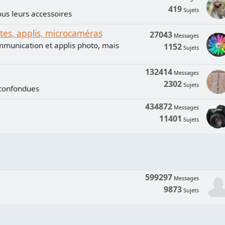
419
Sujets
us leurs accessoires
s, applis, microcaméras
27043
Messages
mmunication et applis photo, mais
1152
Sujets
132414
Messages
2302
Sujets
 confondues
434872
Messages
11401
Sujets
599297
Messages
9873
Sujets