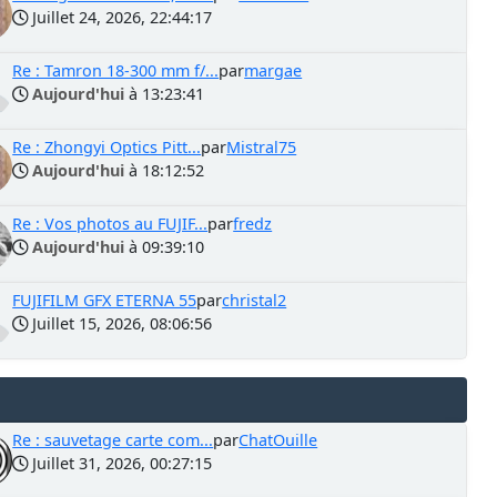
Juillet 24, 2026, 22:44:17
Re : Tamron 18-300 mm f/...
par
margae
Aujourd'hui
à 13:23:41
Re : Zhongyi Optics Pitt...
par
Mistral75
Aujourd'hui
à 18:12:52
Re : Vos photos au FUJIF...
par
fredz
Aujourd'hui
à 09:39:10
FUJIFILM GFX ETERNA 55
par
christal2
Juillet 15, 2026, 08:06:56
Re : sauvetage carte com...
par
ChatOuille
Juillet 31, 2026, 00:27:15