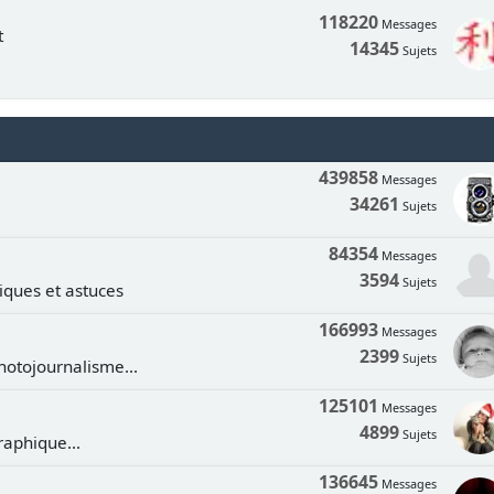
118220
Messages
t
14345
Sujets
439858
Messages
34261
Sujets
84354
Messages
3594
Sujets
tiques et astuces
166993
Messages
2399
Sujets
hotojournalisme...
125101
Messages
4899
Sujets
aphique...
136645
Messages