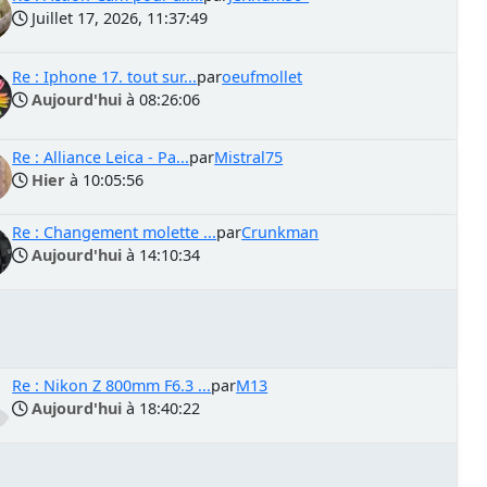
Juillet 17, 2026, 11:37:49
Re : Iphone 17. tout sur...
par
oeufmollet
Aujourd'hui
à 08:26:06
Re : Alliance Leica - Pa...
par
Mistral75
Hier
à 10:05:56
Re : Changement molette ...
par
Crunkman
Aujourd'hui
à 14:10:34
Re : Nikon Z 800mm F6.3 ...
par
M13
Aujourd'hui
à 18:40:22