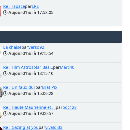
Re : rapace
par
LRE
Aujourd'hui
à 17:58:05
La chaise
par
Verso92
Aujourd'hui
à 19:15:54
Re : Film Astrosolar Baa...
par
Marc40
Aujourd'hui
à 13:15:10
Re : Un faux dur
par
Brat Pix
Aujourd'hui
à 15:06:28
Re : Haute Maurienne et ...
par
poc128
Aujourd'hui
à 19:00:57
Re : Gazing at you
par
vivaldi33