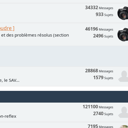
34332
Messages
933
Sujets
oudre ]
46196
Messages
s et des problèmes résolus (section
2496
Sujets
28868
Messages
1579
Sujets
, le SAV...
121100
Messages
2740
Sujets
n-reflex
7195
Messages