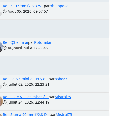
Re : XF 16mm f2.8 R WR
par
philippe28
Août 05, 2026, 09:57:57
Re : Q3 en mai
par
Potomitan
Aujourd'hui
à 17:42:48
Re : Le NX mini au Puy d...
par
psbez3
Juillet 02, 2026, 22:23:21
Re : SIGMA - Les mises à...
par
Mistral75
Juillet 24, 2026, 22:44:19
Re : Sigma 90 mm f/2,8 D...
par
Mistral75