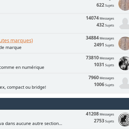
622
Sujets
14074
Messages
432
Sujets
34884
Messages
outes marques)
2491
Sujets
n de marque
73810
Messages
1031
Sujets
e comme en numérique
7960
Messages
1006
Sujets
lex, compact ou bridge!
41208
Messages
2753
Sujets
va dans aucune autre section...