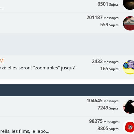
6501
Sujets
..
201187
Messages
559
Sujets
UM
2432
Messages
xi: elles seront "zoomables" jusqu'à
165
Sujets
104645
Messages
7249
Sujets
98275
Messages
3805
Sujets
ls, les films, le labo...