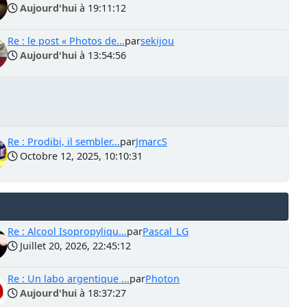
Aujourd'hui
à 19:11:12
Re : le post « Photos de...
par
sekijou
Aujourd'hui
à 13:54:56
Re : Prodibi, il sembler...
par
JmarcS
Octobre 12, 2025, 10:10:31
Re : Alcool Isopropyliqu...
par
Pascal_LG
Juillet 20, 2026, 22:45:12
Re : Un labo argentique ...
par
Photon
Aujourd'hui
à 18:37:27