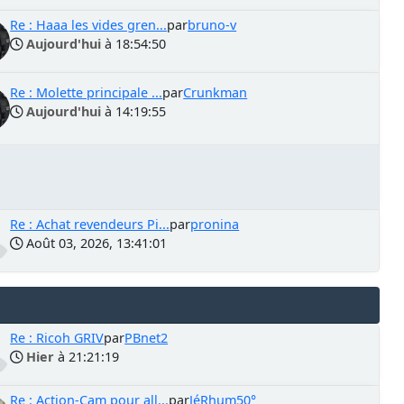
Re : Haaa les vides gren...
par
bruno-v
Aujourd'hui
à 18:54:50
Re : Molette principale ...
par
Crunkman
Aujourd'hui
à 14:19:55
Re : Achat revendeurs Pi...
par
pronina
Août 03, 2026, 13:41:01
Re : Ricoh GRIV
par
PBnet2
Hier
à 21:21:19
Re : Action-Cam pour all...
par
JéRhum50°