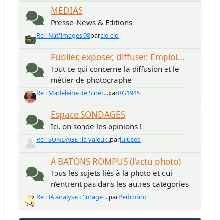
MEDIAS
Presse-News & Editions
Re : Nat'Images 98
par
clo-clo
Publier, exposer, diffuser. Emploi...
Tout ce qui concerne la diffusion et le
métier de photographe
Re : Madeleine de Sinét...
par
RG1945
Espace SONDAGES
Ici, on sonde les opinions !
Re : SONDAGE : la valeur...
par
luluseo
A BATONS ROMPUS (l'actu photo)
Tous les sujets liés à la photo et qui
n'entrent pas dans les autres catégories
Re : IA analyse d'image ...
par
Pedrolino