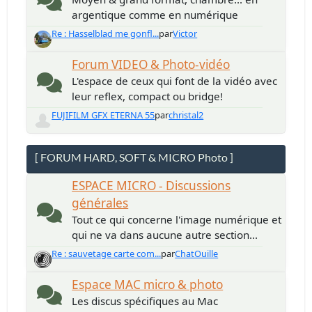
argentique comme en numérique
Re : Hasselblad me gonfl...
par
Victor
Forum VIDEO & Photo-vidéo
L'espace de ceux qui font de la vidéo avec
leur reflex, compact ou bridge!
FUJIFILM GFX ETERNA 55
par
christal2
[ FORUM HARD, SOFT & MICRO Photo ]
ESPACE MICRO - Discussions
générales
Tout ce qui concerne l'image numérique et
qui ne va dans aucune autre section...
Re : sauvetage carte com...
par
ChatOuille
Espace MAC micro & photo
Les discus spécifiques au Mac