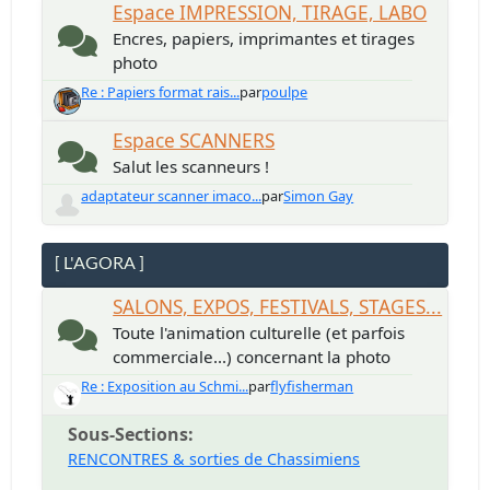
Espace IMPRESSION, TIRAGE, LABO
Encres, papiers, imprimantes et tirages
photo
Re : Papiers format rais...
par
poulpe
Espace SCANNERS
Salut les scanneurs !
adaptateur scanner imaco...
par
Simon Gay
[ L'AGORA ]
SALONS, EXPOS, FESTIVALS, STAGES...
Toute l'animation culturelle (et parfois
commerciale...) concernant la photo
Re : Exposition au Schmi...
par
flyfisherman
Sous-Sections
RENCONTRES & sorties de Chassimiens