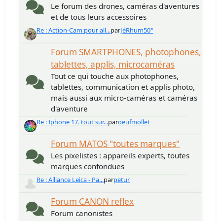
Le forum des drones, caméras d'aventures
et de tous leurs accessoires
Re : Action-Cam pour all...
par
JéRhum50°
Forum SMARTPHONES, photophones,
tablettes, applis, microcaméras
Tout ce qui touche aux photophones,
tablettes, communication et applis photo,
mais aussi aux micro-caméras et caméras
d'aventure
Re : Iphone 17. tout sur...
par
oeufmollet
Forum MATOS "toutes marques"
Les pixelistes : appareils experts, toutes
marques confondues
Re : Alliance Leica - Pa...
par
petur
Forum CANON reflex
Forum canonistes