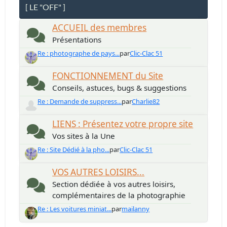
[ LE "OFF" ]
ACCUEIL des membres
Présentations
Re : photographe de pays...
par
Clic-Clac 51
FONCTIONNEMENT du Site
Conseils, astuces, bugs & suggestions
Re : Demande de suppress...
par
Charlie82
LIENS : Présentez votre propre site
Vos sites à la Une
Re : Site Dédié à la pho...
par
Clic-Clac 51
VOS AUTRES LOISIRS...
Section dédiée à vos autres loisirs,
complémentaires de la photographie
Re : Les voitures miniat...
par
mailanny