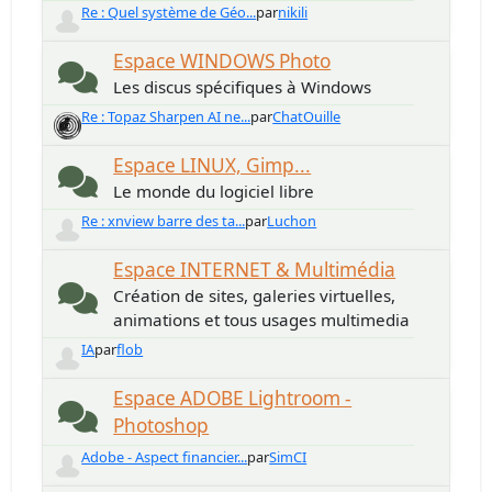
Re : Quel système de Géo...
par
nikili
Espace WINDOWS Photo
Les discus spécifiques à Windows
Re : Topaz Sharpen AI ne...
par
ChatOuille
Espace LINUX, Gimp...
Le monde du logiciel libre
Re : xnview barre des ta...
par
Luchon
Espace INTERNET & Multimédia
Création de sites, galeries virtuelles,
animations et tous usages multimedia
IA
par
flob
Espace ADOBE Lightroom -
Photoshop
Adobe - Aspect financier...
par
SimCI