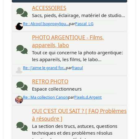
ACCESSOIRES
Sacs, pieds, éclairage, matériel de studio...
Re : Alcool Isopropyliqu...
par
Pascal_LG
PHOTO ARGENTIQUE - Films,
appareils, labo
Tout ce qui concerne la photo argentique:
les appareils, les films, le labo...
Re : J'aime le grand for...
par
fraoul
RETRO PHOTO
Espace collectionneurs
Re : Ma collection Canon
par
Pixels.d.Argent
QUI C'EST QUI SAIT ? [ FAQ Problèmes
à résoudre ]
La section des trucs, astuces, questions
techniques et des problèmes résolus