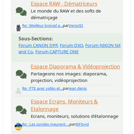
Espace RAW - Dématriceurs
Le monde du RAW et des softs de
dématriçage
Re : Meilleur logiciel p...
par
Verso92
Sous-Sections
Forum CANON DPP
Forum DXO
Forum NIKON NX
and Co
Forum CAPTURE ONE
Espace Diaporama & Vidéoprojection
Partageons nos images: diaporama,
projection, vidéoprojection
Re : PTE avec vidéo et...
par
jean denis
Espace Ecrans, Moniteurs &
Etalonnage
Ecrans, moniteurs, solutions d'étalonnage
Re : Les sondes meurent-...
par
MFloyd