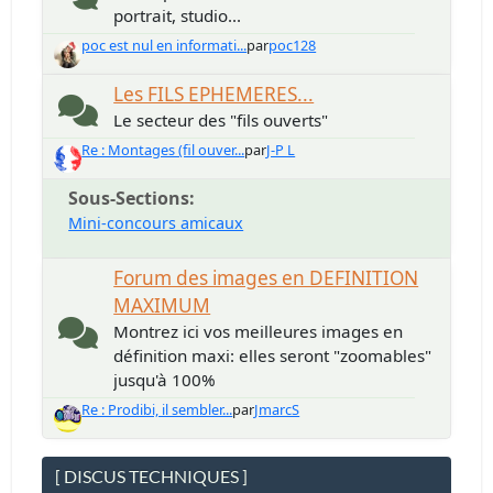
portrait, studio...
poc est nul en informati...
par
poc128
Les FILS EPHEMERES...
Le secteur des "fils ouverts"
Re : Montages (fil ouver...
par
J-P L
Sous-Sections
Mini-concours amicaux
Forum des images en DEFINITION
MAXIMUM
Montrez ici vos meilleures images en
définition maxi: elles seront "zoomables"
jusqu'à 100%
Re : Prodibi, il sembler...
par
JmarcS
[ DISCUS TECHNIQUES ]