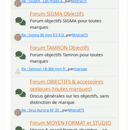
Re : SIGMA - Les mises à...
par
Mistral75
Forum SIGMA Objectifs
Forum objectifs SIGMA pour toutes
marques
Re : Sigma 90 mm f/2,8 D...
par
Mistral75
Forum TAMRON Objectifs
Forum objectifs Tamron pour toutes
marques
Re : Tamron 18-300 mm f/...
par
margae
Forum OBJECTIFS & accessoires
optiques (toutes marques)
Discus générales sur les objectifs, sans
distinction de marque
Re : Sirui Aurora AF 35 ...
par
Mistral75
Forum MOYEN FORMAT et STUDIO
Moyen & grand format, chambre... en