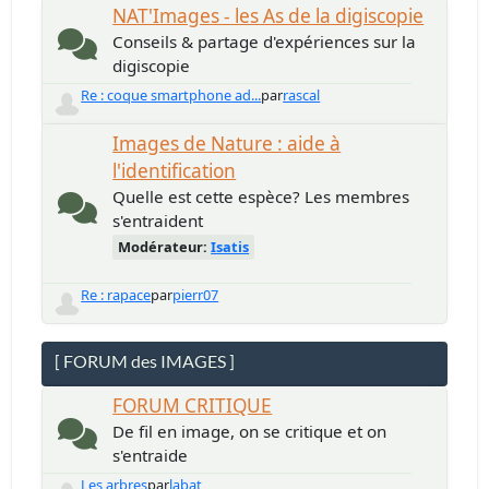
NAT'Images - les As de la digiscopie
Conseils & partage d'expériences sur la
digiscopie
Re : coque smartphone ad...
par
rascal
Images de Nature : aide à
l'identification
Quelle est cette espèce? Les membres
s'entraident
Modérateur:
Isatis
Re : rapace
par
pierr07
[ FORUM des IMAGES ]
FORUM CRITIQUE
De fil en image, on se critique et on
s'entraide
Les arbres
par
labat