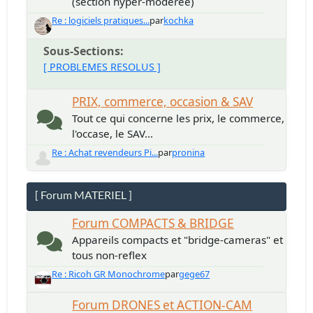
(section hyper-modérée)
Re : logiciels pratiques...
par
kochka
Sous-Sections
[ PROBLEMES RESOLUS ]
PRIX, commerce, occasion & SAV
Tout ce qui concerne les prix, le commerce,
l'occase, le SAV...
Re : Achat revendeurs Pi...
par
pronina
[ Forum MATERIEL ]
Forum COMPACTS & BRIDGE
Appareils compacts et "bridge-cameras" et
tous non-reflex
Re : Ricoh GR Monochrome
par
gege67
Forum DRONES et ACTION-CAM