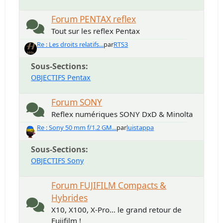
Forum PENTAX reflex
Tout sur les reflex Pentax
Re : Les droits relatifs...
par
RTS3
Sous-Sections
OBJECTIFS Pentax
Forum SONY
Reflex numériques SONY DxD & Minolta
Re : Sony 50 mm f/1.2 GM...
par
luistappa
Sous-Sections
OBJECTIFS Sony
Forum FUJIFILM Compacts &
Hybrides
X10, X100, X-Pro... le grand retour de
Fujifilm !