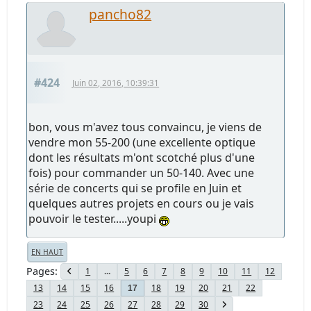
pancho82
#424
Juin 02, 2016, 10:39:31
bon, vous m'avez tous convaincu, je viens de
vendre mon 55-200 (une excellente optique
dont les résultats m'ont scotché plus d'une
fois) pour commander un 50-140. Avec une
série de concerts qui se profile en Juin et
quelques autres projets en cours ou je vais
pouvoir le tester.....youpi
EN HAUT
Pages
1
...
5
6
7
8
9
10
11
12
13
14
15
16
18
19
20
21
22
17
23
24
25
26
27
28
29
30