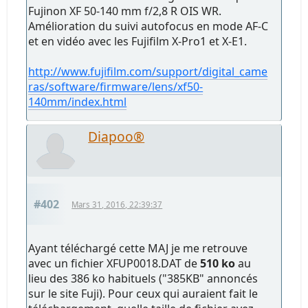
Fujinon XF 50-140 mm f/2,8 R OIS WR.
Amélioration du suivi autofocus en mode AF-C
et en vidéo avec les Fujifilm X-Pro1 et X-E1.
http://www.fujifilm.com/support/digital_came
ras/software/firmware/lens/xf50-
140mm/index.html
Diapoo®
#402
Mars 31, 2016, 22:39:37
Ayant téléchargé cette MAJ je me retrouve
avec un fichier XFUP0018.DAT de
510 ko
au
lieu des 386 ko habituels ("385KB" annoncés
sur le site Fuji). Pour ceux qui auraient fait le