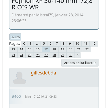
Fujinon XF 50-140 mm f/2,8
R OIS WR
Démarré par Mistral75, Janvier 28, 2014,
23:06:23
EN BAS
Pages
1
...
5
6
7
8
9
10
11
12
13
14
15
16
18
19
20
21
22
17
23
24
25
26
27
28
29
30
Actions de l'utilisateur
gillesdebda
#400
Mars 17, 2016, 21:09:33