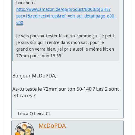
bouchon :
http://www.amazon.de/gp/product/B00IB5JGHE?
psc=1&redirect=true&ref_=oh_aui_detailpage_o00_
s00
Je vais pouvoir tester les deux comme ça. Le petit
je suis sûr qu'il rentre dans mon sac, pour le
grand on verra bien. J'ai pris aussi le même kit en
77mm pour mon 16-55.
Bonjour McDoPDA,
As-tu teste le 72mm sur ton 50-140 ? Les 2 sont
efficaces ?
Leica Q Leica CL
McDoPDA