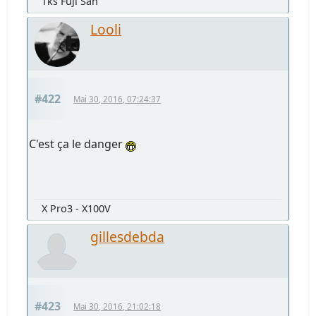
Tks Fuji San
Looli
#422
Mai 30, 2016, 07:24:37
C'est ça le danger
X Pro3 - X100V
gillesdebda
#423
Mai 30, 2016, 21:02:18