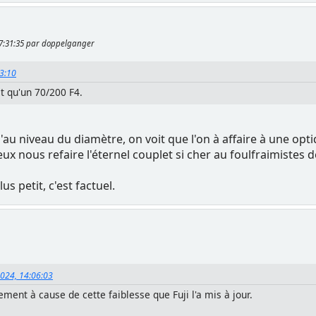
 17:31:35 par doppelganger
03:10
t qu'un 70/200 F4.
au niveau du diamètre, on voit que l'on à affaire à une opt
eux nous refaire l'éternel couplet si cher au foulfraimistes 
us petit, c'est factuel.
2024, 14:06:03
ment à cause de cette faiblesse que Fuji l'a mis à jour.