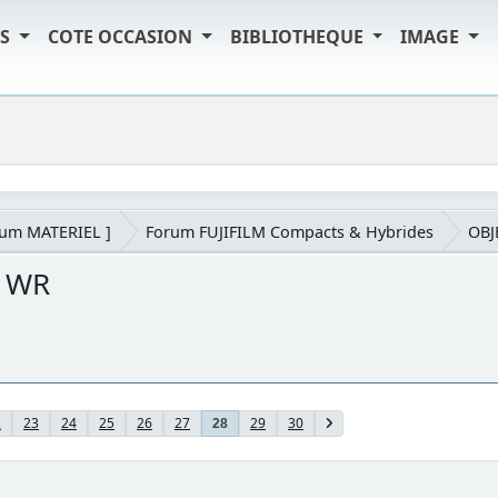
TS
COTE OCCASION
BIBLIOTHEQUE
IMAGE
rum MATERIEL ]
Forum FUJIFILM Compacts & Hybrides
OBJ
S WR
2
23
24
25
26
27
29
30
28