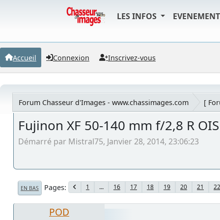
LES INFOS
EVENEMEN
Accueil
Connexion
Inscrivez-vous
Forum Chasseur d'Images - www.chassimages.com
[ Fo
Fujinon XF 50-140 mm f/2,8 R OI
Démarré par Mistral75, Janvier 28, 2014, 23:06:23
Pages
1
...
16
17
18
19
20
21
2
EN BAS
POD