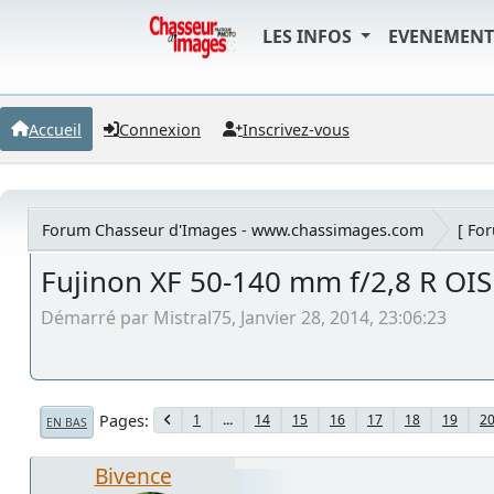
LES INFOS
EVENEMEN
Accueil
Connexion
Inscrivez-vous
Forum Chasseur d'Images - www.chassimages.com
[ Fo
Fujinon XF 50-140 mm f/2,8 R OI
Démarré par Mistral75, Janvier 28, 2014, 23:06:23
Pages
1
...
14
15
16
17
18
19
2
EN BAS
Bivence