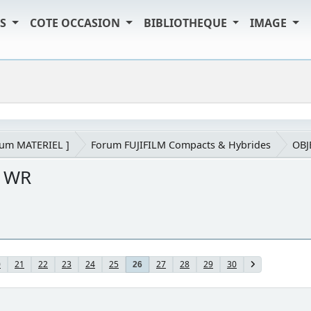
TS
COTE OCCASION
BIBLIOTHEQUE
IMAGE
rum MATERIEL ]
Forum FUJIFILM Compacts & Hybrides
OBJ
S WR
0
21
22
23
24
25
27
28
29
30
26