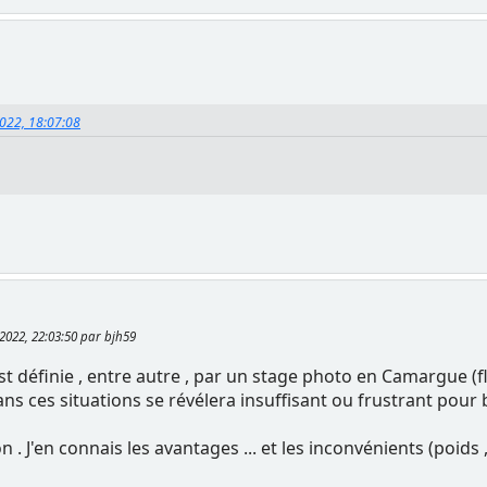
2022, 18:07:08
2022, 22:03:50 par bjh59
st définie , entre autre , par un stage photo en Camargue (fl
s ces situations se révélera insuffisant ou frustrant pour b
 . J'en connais les avantages ... et les inconvénients (poids , 