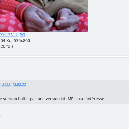
XH13311.JPG
.04 Ko, 535x800
726 fois
, 2022, 18:08:22
e version boîte, pas une version kit. MP si ça t'intéresse.
?