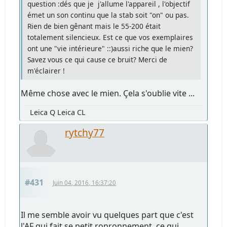
question :dés que je j'allume l'appareil , l'objectif
émet un son continu que la stab soit "on" ou pas.
Rien de bien gênant mais le 55-200 était
totalement silencieux. Est ce que vos exemplaires
ont une "vie intérieure" ::)aussi riche que le mien?
Savez vous ce qui cause ce bruit? Merci de
m'éclairer !
Même chose avec le mien. Çela s'oublie vite ...
Leica Q Leica CL
rytchy77
#431
Juin 04, 2016, 16:37:20
Il me semble avoir vu quelques part que c'est
l'AF qui fait se petit ronronnement, ce qui