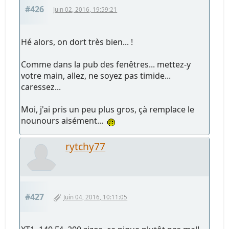
#426
Juin 02, 2016, 19:59:21
Hé alors, on dort très bien... !
Comme dans la pub des fenêtres... mettez-y
votre main, allez, ne soyez pas timide...
caressez...
Moi, j'ai pris un peu plus gros, çà remplace le
nounours aisément...
rytchy77
#427
Juin 04, 2016, 10:11:05