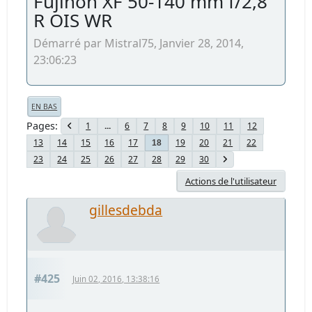
Fujinon XF 50-140 mm f/2,8
R OIS WR
Démarré par Mistral75, Janvier 28, 2014,
23:06:23
EN BAS
Pages
1
...
6
7
8
9
10
11
12
13
14
15
16
17
19
20
21
22
18
23
24
25
26
27
28
29
30
Actions de l'utilisateur
gillesdebda
#425
Juin 02, 2016, 13:38:16