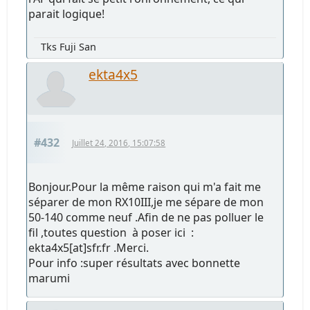
parait logique!
Tks Fuji San
ekta4x5
#432
Juillet 24, 2016, 15:07:58
Bonjour.Pour la même raison qui m'a fait me
séparer de mon RX10III,je me sépare de mon
50-140 comme neuf .Afin de ne pas polluer le
fil ,toutes question à poser ici :
ekta4x5[at]sfr.fr .Merci.
Pour info :super résultats avec bonnette
marumi