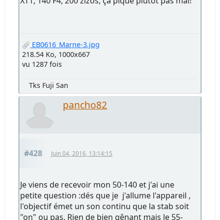
XT1, 140 F4, 200 zizos, ça pique plutôt pas mal!
EB0616_Marne-3.jpg
218.54 Ko, 1000x667
vu 1287 fois
Tks Fuji San
pancho82
#428
Juin 04, 2016, 13:14:15
Je viens de recevoir mon 50-140 et j'ai une
petite question :dés que je j'allume l'appareil ,
l'objectif émet un son continu que la stab soit
"on" ou pas. Rien de bien gênant mais le 55-