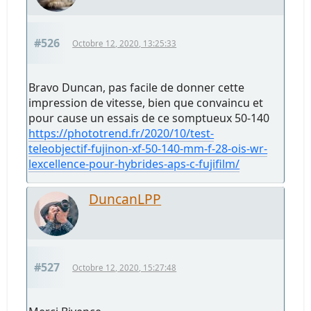
#526
Octobre 12, 2020, 13:25:33
Bravo Duncan, pas facile de donner cette
impression de vitesse, bien que convaincu et
pour cause un essais de ce somptueux 50-140
https://phototrend.fr/2020/10/test-
teleobjectif-fujinon-xf-50-140-mm-f-28-ois-wr-
lexcellence-pour-hybrides-aps-c-fujifilm/
DuncanLPP
#527
Octobre 12, 2020, 15:27:48