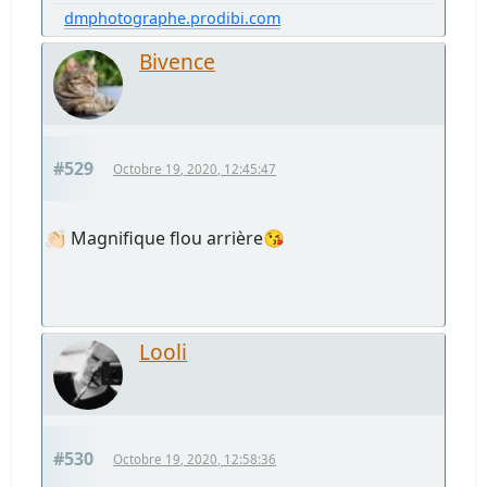
dmphotographe.prodibi.com
Bivence
#529
Octobre 19, 2020, 12:45:47
👏🏻 Magnifique flou arrière😘
Looli
#530
Octobre 19, 2020, 12:58:36