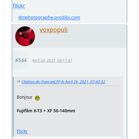
Flickr
dmphotographe.prodibi.com
voxpopuli
#544
Avril 26, 2021, 08:17:47
Citation de: DuncanLPP le Avril 26, 2021, 07:43:32
Bonjour
Fujifilm X-T3 + XF 50-140mm
Flickr