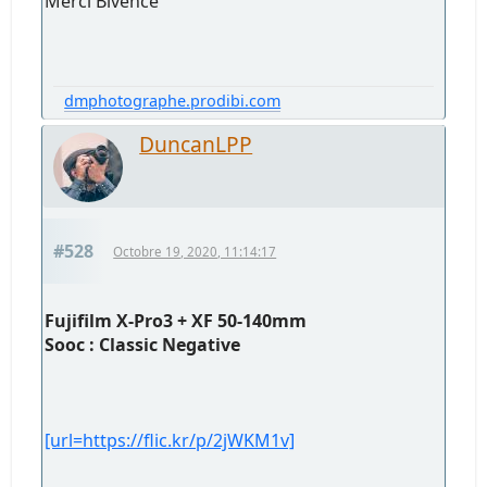
Merci Bivence
dmphotographe.prodibi.com
DuncanLPP
#528
Octobre 19, 2020, 11:14:17
Fujifilm X-Pro3 + XF 50-140mm
Sooc : Classic Negative
[url=https://flic.kr/p/2jWKM1v]