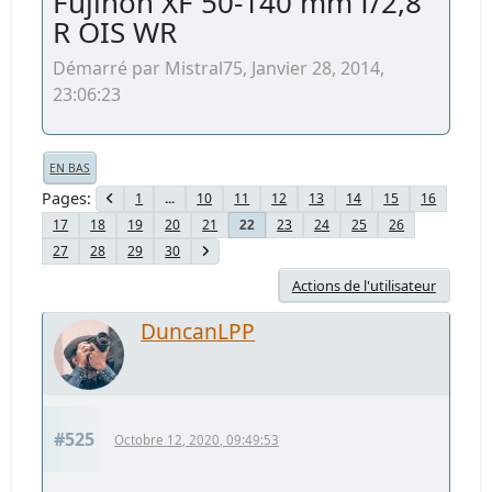
Fujinon XF 50-140 mm f/2,8
R OIS WR
Démarré par Mistral75, Janvier 28, 2014,
23:06:23
EN BAS
Pages
1
...
10
11
12
13
14
15
16
17
18
19
20
21
23
24
25
26
22
27
28
29
30
Actions de l'utilisateur
DuncanLPP
#525
Octobre 12, 2020, 09:49:53