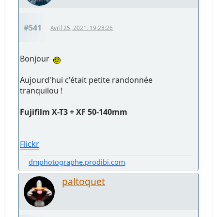
#541
Avril 25, 2021, 19:28:26
Bonjour
Aujourd'hui c'était petite randonnée
tranquilou !
Fujifilm X-T3 + XF 50-140mm
Flickr
dmphotographe.prodibi.com
paltoquet