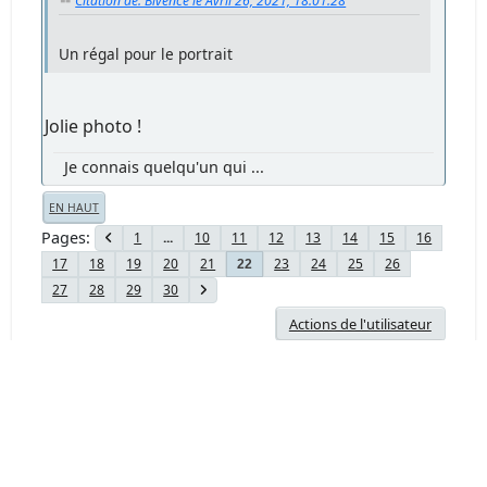
Citation de: Bivence le Avril 26, 2021, 18:01:28
Un régal pour le portrait
Jolie photo !
Je connais quelqu'un qui ...
EN HAUT
Pages
1
...
10
11
12
13
14
15
16
17
18
19
20
21
23
24
25
26
22
27
28
29
30
Actions de l'utilisateur
Forum Chasseur d'Images - www.chassimages.com ©
2026
Aide
Termes et Règles
En haut