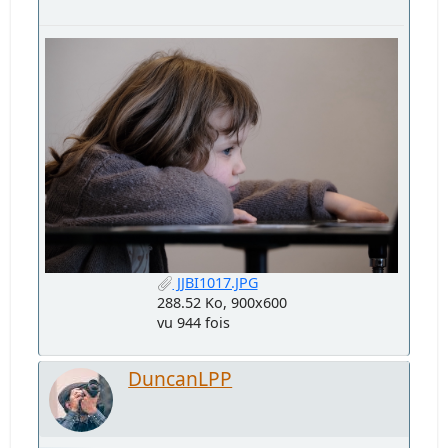
JJBI1017.JPG
288.52 Ko, 900x600
vu 944 fois
DuncanLPP