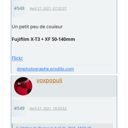
#548
Avril 27, 2021, 07:32:37
Un petit peu de couleur
Fujifilm X-T3 + XF 50-140mm
Flickr
dmphotographe.prodibi.com
voxpopuli
#549
Avril 27, 2021, 19:33:53