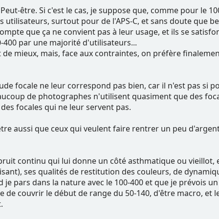
s ? Peut-être. Si c'est le cas, je suppose que, comme pour l
es utilisateurs, surtout pour de l'APS-C, et sans doute que 
compte que ça ne convient pas à leur usage, et ils se satis
-400 par une majorité d'utilisateurs...
t de mieux, mais, face aux contraintes, on préfère finalem
de focale ne leur correspond pas bien, car il n'est pas si 
 beaucoup de photographes n'utilisent quasiment que des foca
des focales qui ne leur servent pas.
être aussi que ceux qui veulent faire rentrer un peu d'argen
uit continu qui lui donne un côté asthmatique ou vieillot, 
ffisant), ses qualités de restitution des couleurs, de dynami
 je pars dans la nature avec le 100-400 et que je prévois un d
age de couvrir le début de range du 50-140, d'être macro, et
.