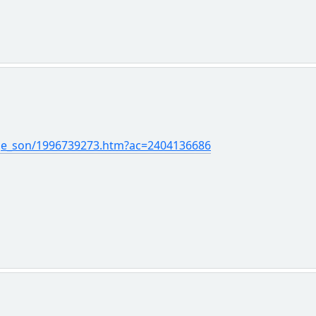
age_son/1996739273.htm?ac=2404136686