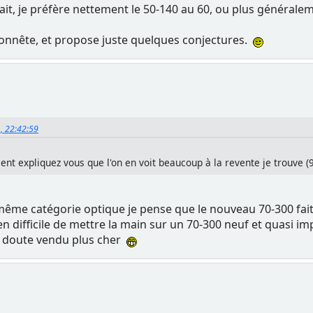
rait, je préfère nettement le 50-140 au 60, ou plus général
 honnête, et propose juste quelques conjectures.
1, 22:42:59
t expliquez vous que l'on en voit beaucoup à la revente je trouve (
même catégorie optique je pense que le nouveau 70-300 fai
 bien difficile de mettre la main sur un 70-300 neuf et quasi i
ans doute vendu plus cher