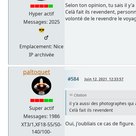
Selon ton opinion, tu sais il 
Celà fait ils revendent, person
Hyper actif
volonté de le revendre le voya
Messages: 2025
😎
Emplacement: Nice
IP archivée
paltoquet
#584
Juin 12, 2021, 12:33:57
Citation
il y'a aussi des photographes qui
Super actif
Celà fait ils revendent
Messages: 1986
Oui, j'oubliais ce cas de figure.
XT3/1,XF18-55/50-
140/100-