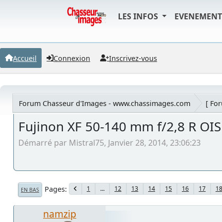
LES INFOS
EVENEMEN
Accueil
Connexion
Inscrivez-vous
Forum Chasseur d'Images - www.chassimages.com
[ Fo
Fujinon XF 50-140 mm f/2,8 R OI
Démarré par Mistral75, Janvier 28, 2014, 23:06:23
Pages
1
...
12
13
14
15
16
17
1
EN BAS
namzip