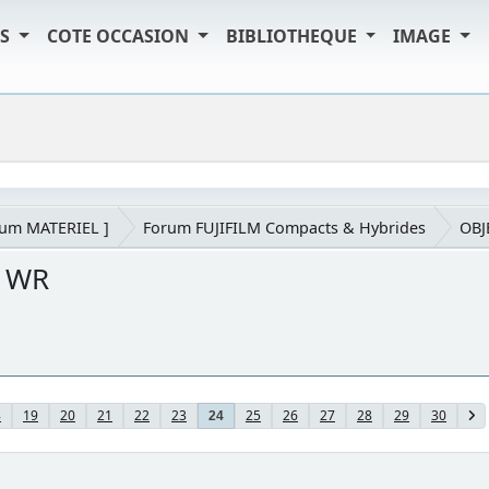
TS
COTE OCCASION
BIBLIOTHEQUE
IMAGE
rum MATERIEL ]
Forum FUJIFILM Compacts & Hybrides
OBJ
S WR
8
19
20
21
22
23
25
26
27
28
29
30
24