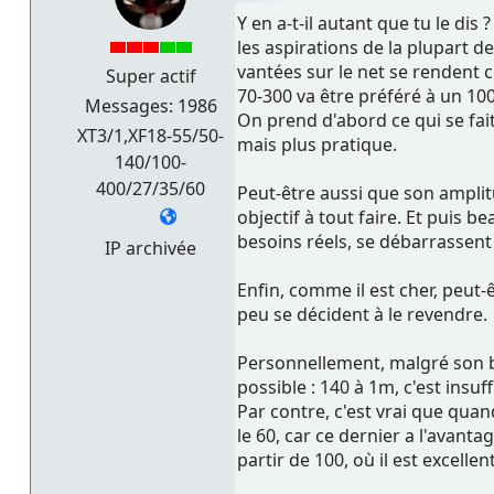
Y en a-t-il autant que tu le di
les aspirations de la plupart d
vantées sur le net se rendent 
Super actif
70-300 va être préféré à un 100
Messages: 1986
On prend d'abord ce qui se fai
XT3/1,XF18-55/50-
mais plus pratique.
140/100-
400/27/35/60
Peut-être aussi que son amplitu
objectif à tout faire. Et puis
besoins réels, se débarrassent 
IP archivée
Enfin, comme il est cher, peut-
peu se décident à le revendre.
Personnellement, malgré son br
possible : 140 à 1m, c'est insu
Par contre, c'est vrai que quand
le 60, car ce dernier a l'avant
partir de 100, où il est excellent