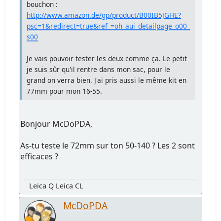
bouchon :
http://www.amazon.de/gp/product/B00IB5JGHE?
psc=1&redirect=true&ref_=oh_aui_detailpage_o00_
s00
Je vais pouvoir tester les deux comme ça. Le petit
je suis sûr qu'il rentre dans mon sac, pour le
grand on verra bien. J'ai pris aussi le même kit en
77mm pour mon 16-55.
Bonjour McDoPDA,
As-tu teste le 72mm sur ton 50-140 ? Les 2 sont
efficaces ?
Leica Q Leica CL
McDoPDA