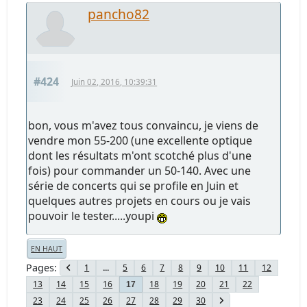
pancho82
#424
Juin 02, 2016, 10:39:31
bon, vous m'avez tous convaincu, je viens de
vendre mon 55-200 (une excellente optique
dont les résultats m'ont scotché plus d'une
fois) pour commander un 50-140. Avec une
série de concerts qui se profile en Juin et
quelques autres projets en cours ou je vais
pouvoir le tester.....youpi
EN HAUT
Pages
1
...
5
6
7
8
9
10
11
12
13
14
15
16
18
19
20
21
22
17
23
24
25
26
27
28
29
30