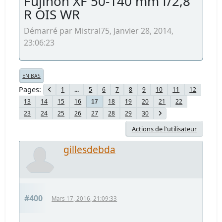
Fujinon XF 50-140 mm f/2,8
R OIS WR
Démarré par Mistral75, Janvier 28, 2014,
23:06:23
EN BAS
Pages
1
...
5
6
7
8
9
10
11
12
13
14
15
16
18
19
20
21
22
17
23
24
25
26
27
28
29
30
Actions de l'utilisateur
gillesdebda
#400
Mars 17, 2016, 21:09:33