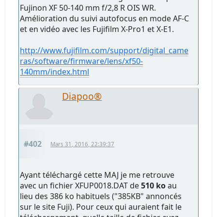
Fujinon XF 50-140 mm f/2,8 R OIS WR.
Amélioration du suivi autofocus en mode AF-C
et en vidéo avec les Fujifilm X-Pro1 et X-E1.
http://www.fujifilm.com/support/digital_came
ras/software/firmware/lens/xf50-
140mm/index.html
Diapoo®
#402
Mars 31, 2016, 22:39:37
Ayant téléchargé cette MAJ je me retrouve
avec un fichier XFUP0018.DAT de
510 ko
au
lieu des 386 ko habituels ("385KB" annoncés
sur le site Fuji). Pour ceux qui auraient fait le