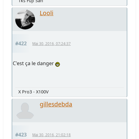
Tks Fuji San
Looli
#422
Mai 30, 2016, 07:24:37
C'est ça le danger
X Pro3 - X100V
gillesdebda
#423
Mai 30, 2016, 21:02:18