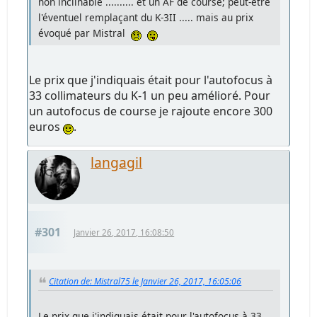
non inclinable .......... et un AF de course; peut-être
l'éventuel remplaçant du K-3II ..... mais au prix
évoqué par Mistral
Le prix que j'indiquais était pour l'autofocus à
33 collimateurs du K-1 un peu amélioré. Pour
un autofocus de course je rajoute encore 300
euros
.
langagil
#301
Janvier 26, 2017, 16:08:50
Citation de: Mistral75 le Janvier 26, 2017, 16:05:06
Le prix que j'indiquais était pour l'autofocus à 33