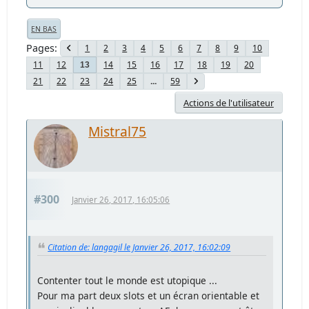
EN BAS
Pages
1
2
3
4
5
6
7
8
9
10
11
12
14
15
16
17
18
19
20
13
21
22
23
24
25
...
59
Actions de l'utilisateur
Mistral75
#300
Janvier 26, 2017, 16:05:06
Citation de: langagil le Janvier 26, 2017, 16:02:09
Contenter tout le monde est utopique ...
Pour ma part deux slots et un écran orientable et