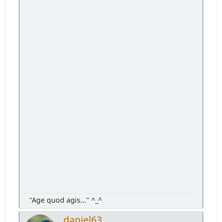
"Age quod agis..." ^_^
daniel63