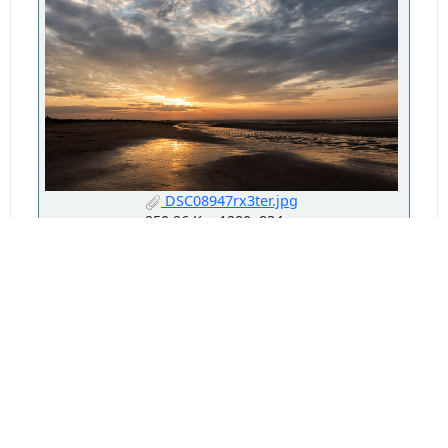
DSC08947rx3ter.jpg
250.26 Ko, 1280x834
vu 705 fois
Ludo37
#2123
Novembre 15, 2023, 00:32:26