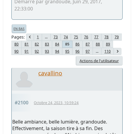
Démarré par grandoude, Juin 29, 2017,
22:33:00
EN BAS
Pages
1
...
73
74
75
76
77
78
79
80
81
82
83
84
86
87
88
89
85
90
91
92
93
94
95
96
97
...
110
Actions de l'utilisateur
cavallino
#2100
Octobre 24, 2023, 10:59:24
Belle ambiance, belle lumière, grandoude.
Effectivement, la saison tire à sa fin. Des