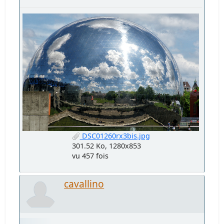
DSC01260rx3bis.jpg
301.52 Ko, 1280x853
vu 457 fois
cavallino