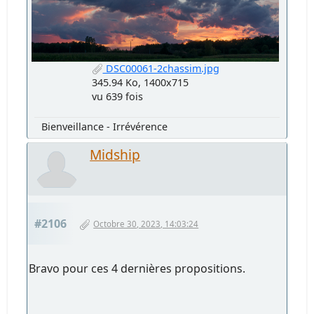
DSC00061-2chassim.jpg
345.94 Ko, 1400x715
vu 639 fois
Bienveillance - Irrévérence
Midship
#2106
Octobre 30, 2023, 14:03:24
Bravo pour ces 4 dernières propositions.