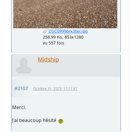
DSC09996rx3ter.jpg
258.99 Ko, 853x1280
vu 557 fois
Midship
#2107
Octobre 31, 2023, 17:11:47
Merci.
J'ai beaucoup hésité