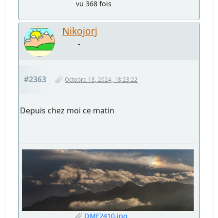
vu 368 fois
Nikojorj
-
#2363
Octobre 18, 2024, 18:23:22
Depuis chez moi ce matin
DMF2410.jpg