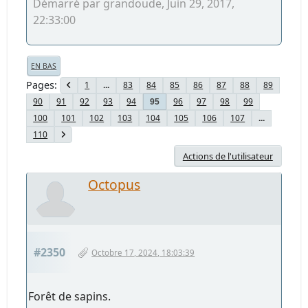
Démarré par grandoude, Juin 29, 2017,
22:33:00
EN BAS
Pages
1
...
83
84
85
86
87
88
89
90
91
92
93
94
96
97
98
99
95
100
101
102
103
104
105
106
107
...
110
Actions de l'utilisateur
Octopus
#2350
Octobre 17, 2024, 18:03:39
Forêt de sapins.