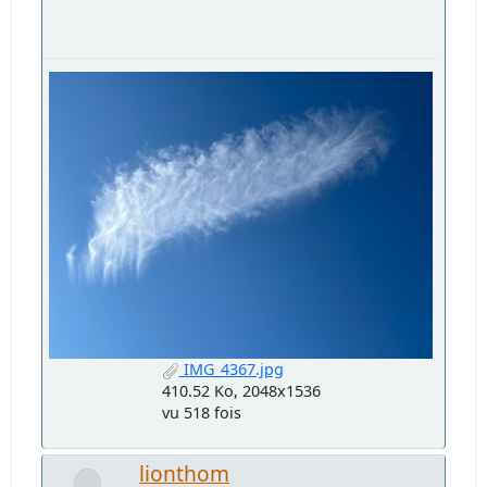
IMG_4367.jpg
410.52 Ko, 2048x1536
vu 518 fois
lionthom