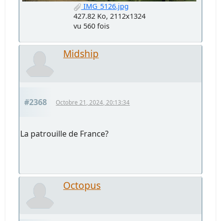
IMG_5126.jpg
427.82 Ko, 2112x1324
vu 560 fois
Midship
#2368
Octobre 21, 2024, 20:13:34
La patrouille de France?
Octopus