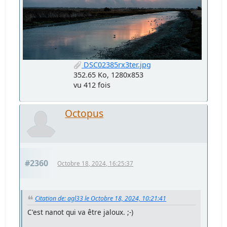
DSC02385rx3ter.jpg
352.65 Ko, 1280x853
vu 412 fois
Octopus
#2360
Octobre 18, 2024, 16:25:37
Citation de: agl33 le Octobre 18, 2024, 10:21:41
C'est nanot qui va être jaloux. ;-)