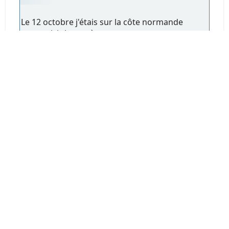
Le 12 octobre j'étais sur la côte normande
pour saisir la comète...
Malheureusement ciel encombré, j'ai
néanmoins vu ce phénomène qui n'a pas
bougé tout le temps de sa visibilité.
Est-ce la comète ? les trainées d'avions
semblent différents..
Avis des connaisseurs..
Merci
Nikojorj
-
#2374
Octobre 24, 2024, 08:41:58