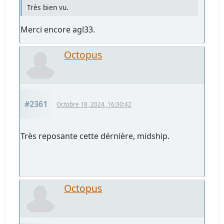
Très bien vu.
Merci encore agl33.
Octopus
#2361
Octobre 18, 2024, 16:30:42
Très reposante cette dérnière, midship.
Octopus