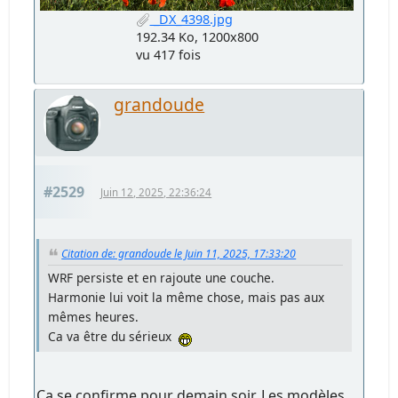
_DX_4398.jpg
192.34 Ko, 1200x800
vu 417 fois
grandoude
#2529
Juin 12, 2025, 22:36:24
Citation de: grandoude le Juin 11, 2025, 17:33:20
WRF persiste et en rajoute une couche.
Harmonie lui voit la même chose, mais pas aux
mêmes heures.
Ca va être du sérieux
Ca se confirme pour demain soir. Les modèles