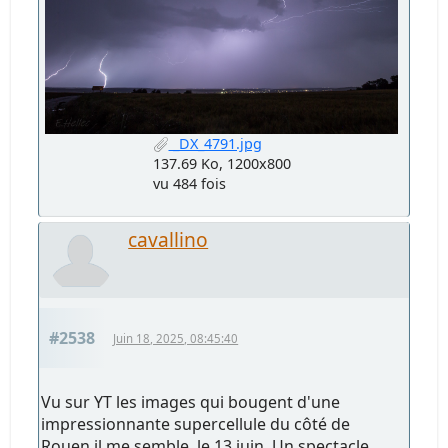
_DX_4791.jpg
137.69 Ko, 1200x800
vu 484 fois
cavallino
#2538
Juin 18, 2025, 08:45:40
Vu sur YT les images qui bougent d'une
impressionnante supercellule du côté de
Rouen il me semble, le 13 juin. Un spectacle