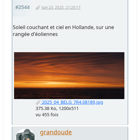
#2544
Juin 23, 2025, 21:20:17
Soleil couchant et ciel en Hollande, sur une
rangée d'éoliennes
2025_04_BELG_7R4.08189.jpg
375.38 Ko, 1200x511
vu 455 fois
grandoude