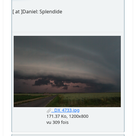
[ at ]Daniel: Splendide
_DX_4733.jpg
171.37 Ko, 1200x800
vu 309 fois