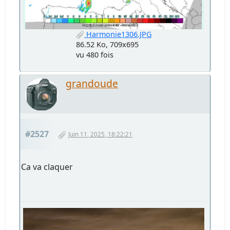
Harmonie1306.JPG
86.52 Ko, 709x695
vu 480 fois
grandoude
#2527
Juin 11, 2025, 18:22:21
Ca va claquer