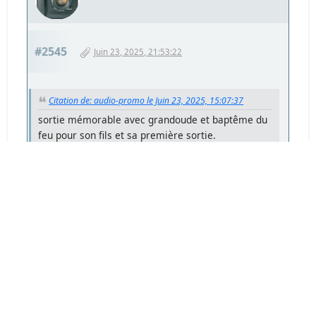
#2545
Juin 23, 2025, 21:53:22
Citation de: audio-promo le Juin 23, 2025, 15:07:37
sortie mémorable avec grandoude et baptême du
feu pour son fils et sa première sortie.
Malgré le trépied alu 055 Manfrotto qui n'est pas
des plus léger celui a basculé sous les rafales. Par
chance pas de casse coté matos si ce n'est qu'un
coup d'araldite sur le boitier de la cellule de
déclenchement