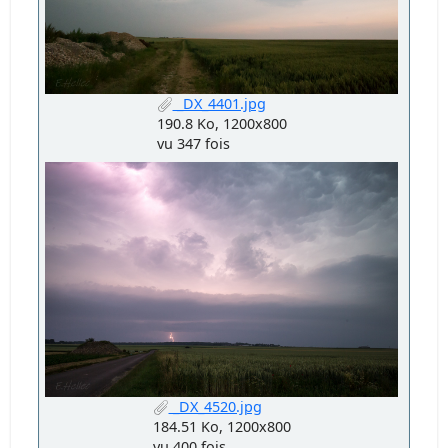
_DX_4401.jpg
190.8 Ko, 1200x800
vu 347 fois
_DX_4520.jpg
184.51 Ko, 1200x800
vu 400 fois