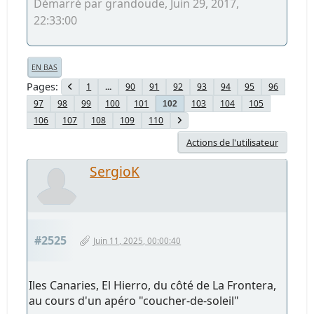
Démarré par grandoude, Juin 29, 2017,
22:33:00
EN BAS
Pages
1
...
90
91
92
93
94
95
96
97
98
99
100
101
103
104
105
102
106
107
108
109
110
Actions de l'utilisateur
SergioK
#2525
Juin 11, 2025, 00:00:40
Iles Canaries, El Hierro, du côté de La Frontera,
au cours d'un apéro "coucher-de-soleil"