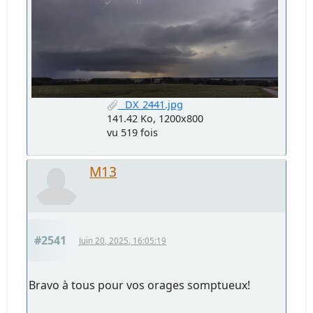
_DX_2441.jpg
141.42 Ko, 1200x800
vu 519 fois
M13
#2541
Juin 20, 2025, 16:05:19
Bravo à tous pour vos orages somptueux!