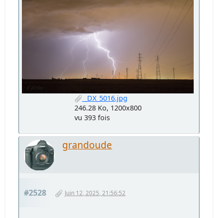
_DX_5016.jpg
246.28 Ko, 1200x800
vu 393 fois
grandoude
#2528
Juin 12, 2025, 21:56:52