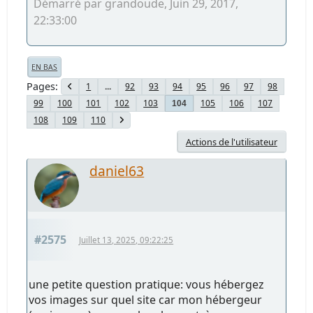
Démarré par grandoude, Juin 29, 2017,
22:33:00
EN BAS
Pages
1
...
92
93
94
95
96
97
98
99
100
101
102
103
105
106
107
104
108
109
110
Actions de l'utilisateur
daniel63
#2575
Juillet 13, 2025, 09:22:25
une petite question pratique: vous hébergez
vos images sur quel site car mon hébergeur