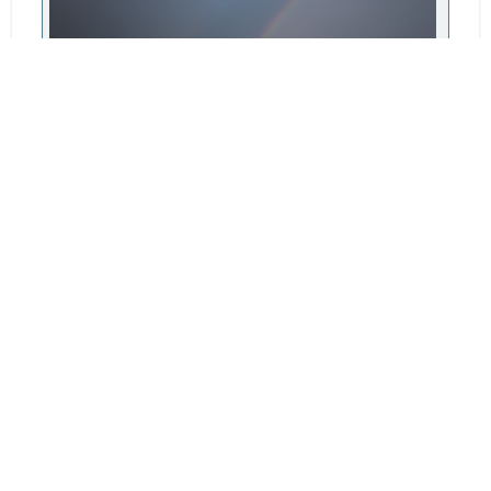
_DX_5733.jpg
202.41 Ko, 1200x800
vu 392 fois
lionthom
#2597
Août 20, 2025, 21:25:40