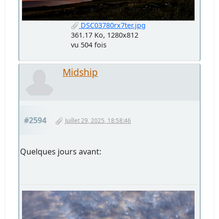
DSC03780rx7ter.jpg
361.17 Ko, 1280x812
vu 504 fois
Midship
#2594
Juillet 29, 2025, 18:58:46
Quelques jours avant: