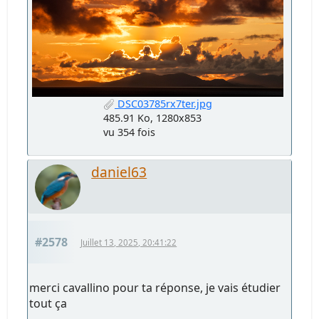
DSC03785rx7ter.jpg
485.91 Ko, 1280x853
vu 354 fois
daniel63
#2578
Juillet 13, 2025, 20:41:22
merci cavallino pour ta réponse, je vais étudier
tout ça