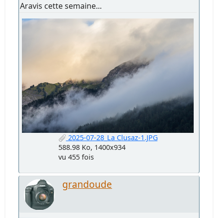
Aravis cette semaine...
2025-07-28_La Clusaz-1.JPG
588.98 Ko, 1400x934
vu 455 fois
grandoude