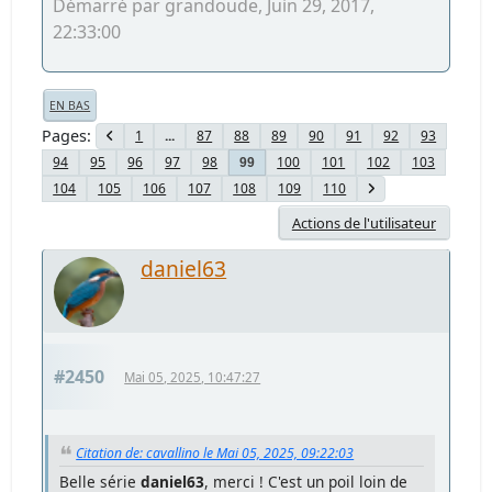
Démarré par grandoude, Juin 29, 2017,
22:33:00
EN BAS
Pages
1
...
87
88
89
90
91
92
93
94
95
96
97
98
100
101
102
103
99
104
105
106
107
108
109
110
Actions de l'utilisateur
daniel63
#2450
Mai 05, 2025, 10:47:27
Citation de: cavallino le Mai 05, 2025, 09:22:03
Belle série
daniel63
, merci ! C'est un poil loin de