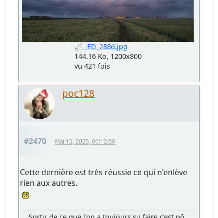
_ED_2886.jpg
144.16 Ko, 1200x800
vu 421 fois
poc128
#2470
Mai 15, 2025, 00:12:58
Cette dernière est très réussie ce qui n'enlève
rien aux autres.
Sortir de ce que l'on a toujours su faire c'est pô