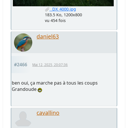
_DX_4000.jpg
183.5 Ko, 1200x800
vu 454 fois
daniel63
#2466
Mai 12, 2025, 20:07:36
ben oui, ça marche pas à tous les coups
Grandoude
cavallino