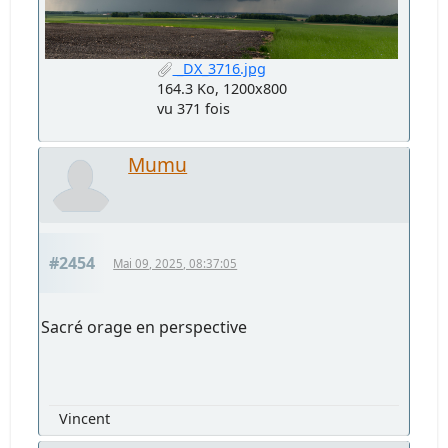
_DX_3716.jpg
164.3 Ko, 1200x800
vu 371 fois
Mumu
#2454
Mai 09, 2025, 08:37:05
Sacré orage en perspective
Vincent