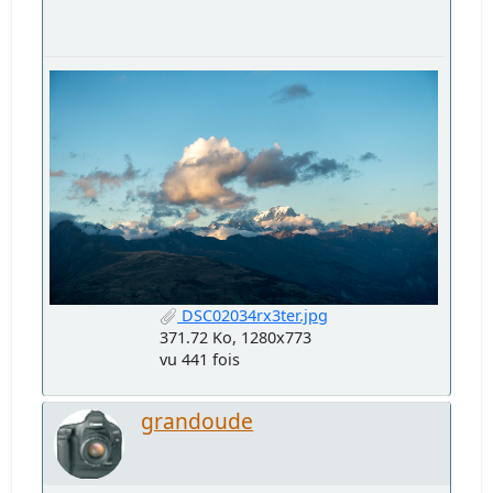
DSC02034rx3ter.jpg
371.72 Ko, 1280x773
vu 441 fois
grandoude