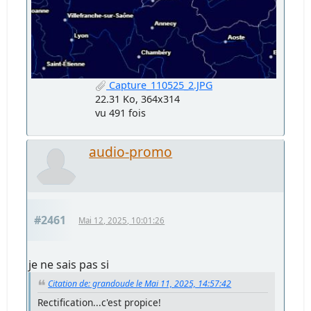
Capture_110525_2.JPG
22.31 Ko, 364x314
vu 491 fois
audio-promo
#2461
Mai 12, 2025, 10:01:26
je ne sais pas si
Citation de: grandoude le Mai 11, 2025, 14:57:42
Rectification...c'est propice!