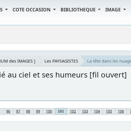
TS
COTE OCCASION
BIBLIOTHEQUE
IMAGE
RUM des IMAGES ]
Les PAYSAGISTES
La tête dans les nuages
ié au ciel et ses humeurs [fil ouvert]
5
96
97
98
99
100
102
103
104
105
106
101