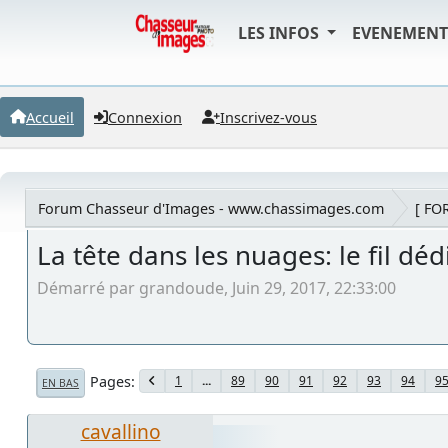
LES INFOS
EVENEMEN
Accueil
Connexion
Inscrivez-vous
Forum Chasseur d'Images - www.chassimages.com
[ FO
La tête dans les nuages: le fil déd
Démarré par grandoude, Juin 29, 2017, 22:33:00
Pages
1
...
89
90
91
92
93
94
9
EN BAS
cavallino