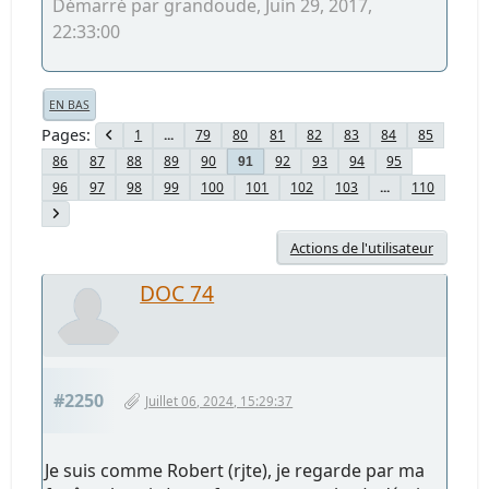
Démarré par grandoude, Juin 29, 2017,
22:33:00
EN BAS
Pages
1
...
79
80
81
82
83
84
85
86
87
88
89
90
92
93
94
95
91
96
97
98
99
100
101
102
103
...
110
Actions de l'utilisateur
DOC 74
#2250
Juillet 06, 2024, 15:29:37
Je suis comme Robert (rjte), je regarde par ma