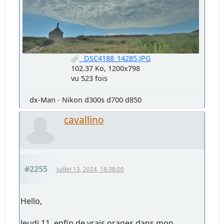
_DSC4188_14285.JPG
102.37 Ko, 1200x798
vu 523 fois
dx-Man - Nikon d300s d700 d850
cavallino
#2255
Juillet 13, 2024, 18:38:00
Hello,
Jeudi 11, enfin de vrais orages dans mon