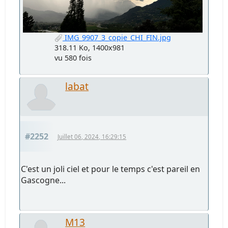
IMG_9907_3_copie_CHI_FIN.jpg
318.11 Ko, 1400x981
vu 580 fois
labat
#2252
Juillet 06, 2024, 16:29:15
C'est un joli ciel et pour le temps c'est pareil en
Gascogne...
M13