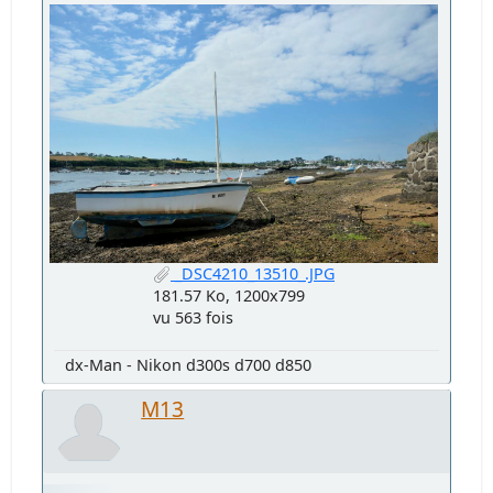
_DSC4210_13510_.JPG
181.57 Ko, 1200x799
vu 563 fois
dx-Man - Nikon d300s d700 d850
M13