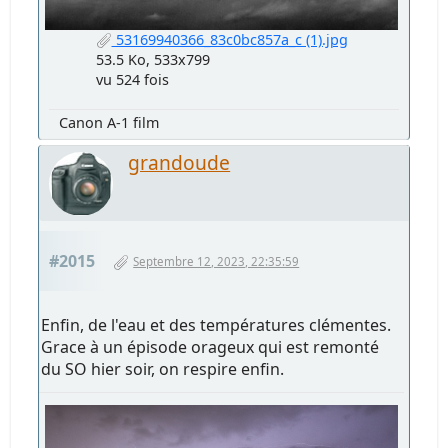
53169940366_83c0bc857a_c (1).jpg
53.5 Ko, 533x799
vu 524 fois
Canon A-1 film
grandoude
#2015
Septembre 12, 2023, 22:35:59
Enfin, de l'eau et des températures clémentes.
Grace à un épisode orageux qui est remonté
du SO hier soir, on respire enfin.