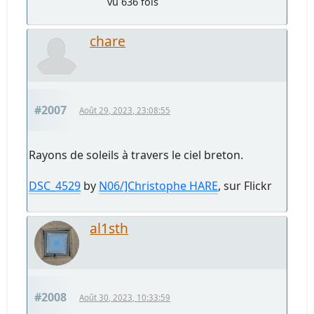
vu 636 fois
chare
#2007
Août 29, 2023, 23:08:55
Rayons de soleils à travers le ciel breton.
DSC_4529
by
N06/]Christophe HARE
, sur Flickr
al1sth
#2008
Août 30, 2023, 10:33:59