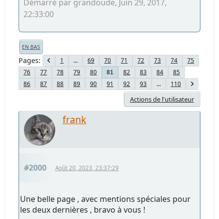
Démarré par grandoude, Juin 29, 2017,
22:33:00
EN BAS
Pages
1
...
69
70
71
72
73
74
75
76
77
78
79
80
82
83
84
85
81
86
87
88
89
90
91
92
93
...
110
Actions de l'utilisateur
frank
#2000
Août 20, 2023, 23:37:29
Une belle page , avec mentions spéciales pour
les deux dernières , bravo à vous !