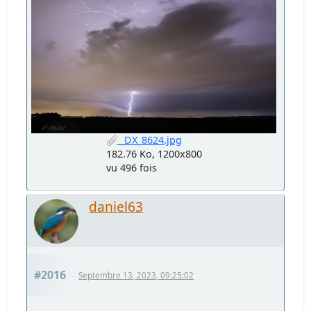
_DX_8624.jpg
182.76 Ko, 1200x800
vu 496 fois
daniel63
#2016
Septembre 13, 2023, 09:25:02