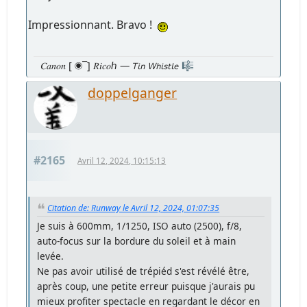
Impressionnant. Bravo !
𝐶𝑎𝑛𝑜𝑛 [ ◉¯] 𝑅𝑖𝑐𝑜ℎ — 𝘛𝘪𝘯 𝘞𝘩𝘪𝘴𝘵𝘭𝘦 🎼
doppelganger
#2165
Avril 12, 2024, 10:15:13
Citation de: Runway le Avril 12, 2024, 01:07:35
Je suis à 600mm, 1/1250, ISO auto (2500), f/8,
auto-focus sur la bordure du soleil et à main
levée.
Ne pas avoir utilisé de trépiéd s'est révélé être,
après coup, une petite erreur puisque j'aurais pu
mieux profiter spectacle en regardant le décor en