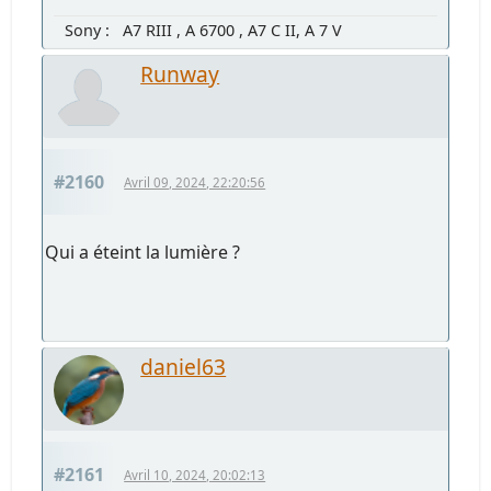
Sony : A7 RIII , A 6700 , A7 C II, A 7 V
Runway
#2160
Avril 09, 2024, 22:20:56
Qui a éteint la lumière ?
daniel63
#2161
Avril 10, 2024, 20:02:13