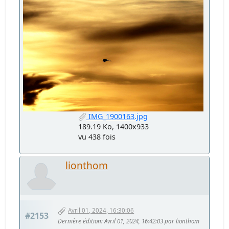
IMG_1900163.jpg
189.19 Ko, 1400x933
vu 438 fois
lionthom
Avril 01, 2024, 16:30:06
#2153
Dernière édition
: Avril 01, 2024, 16:42:03 par lionthom