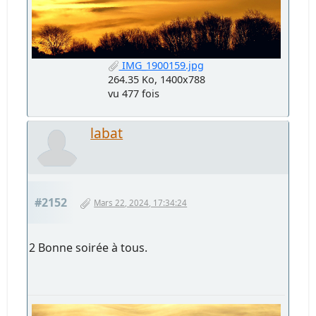
IMG_1900159.jpg
264.35 Ko, 1400x788
vu 477 fois
labat
#2152
Mars 22, 2024, 17:34:24
2 Bonne soirée à tous.