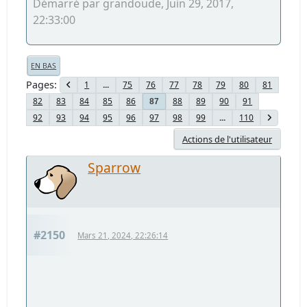
Démarré par grandoude, Juin 29, 2017,
22:33:00
EN BAS
Pages
1
...
75
76
77
78
79
80
81
82
83
84
85
86
88
89
90
91
87
92
93
94
95
96
97
98
99
...
110
Actions de l'utilisateur
Sparrow
#2150
Mars 21, 2024, 22:26:14