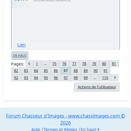
Lien
EN HAUT
Pages
1
...
75
76
77
78
79
80
81
82
83
84
85
86
88
89
90
91
87
92
93
94
95
96
97
98
99
...
110
Actions de l'utilisateur
Forum Chasseur d'Images - www.chassimages.com ©
2026
Aide
Termes et Règles
En haut