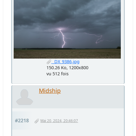
_DX_9386.jpg
150.26 Ko, 1200x800
vu 512 fois
Midship
#2218
Mai 20, 2024, 20:46:07