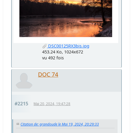
DSC00125RX3bis.jpg
453.24 Ko, 1024x672
vu 492 fois
DOC 74
#2215
Mai 20, 2024, 19:47:28
Citation de: grandoude le Mai 19, 2024, 20:29:33
...