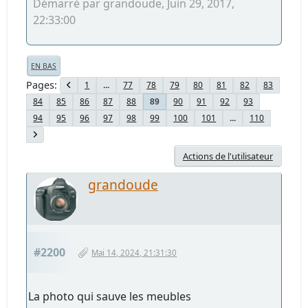
Démarré par grandoude, Juin 29, 2017,
22:33:00
EN BAS
Pages
1
...
77
78
79
80
81
82
83
84
85
86
87
88
90
91
92
93
89
94
95
96
97
98
99
100
101
...
110
Actions de l'utilisateur
grandoude
#2200
Mai 14, 2024, 21:31:30
La photo qui sauve les meubles