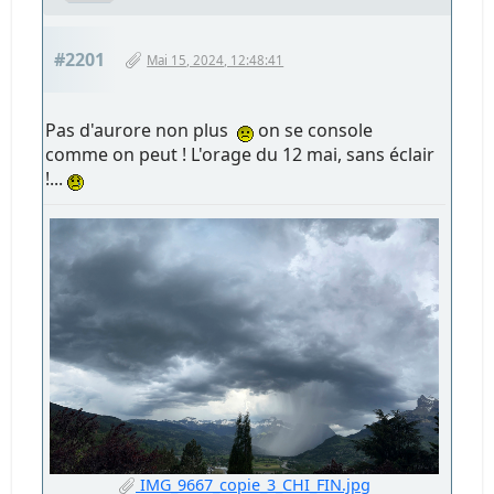
#2201
Mai 15, 2024, 12:48:41
Pas d'aurore non plus
on se console
comme on peut ! L'orage du 12 mai, sans éclair
!...
IMG_9667_copie_3_CHI_FIN.jpg