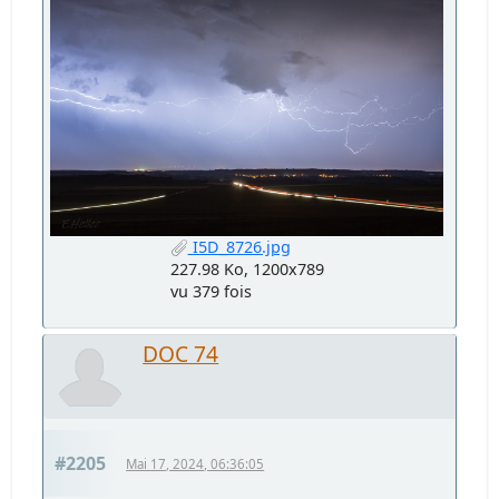
I5D_8726.jpg
227.98 Ko, 1200x789
vu 379 fois
DOC 74
#2205
Mai 17, 2024, 06:36:05