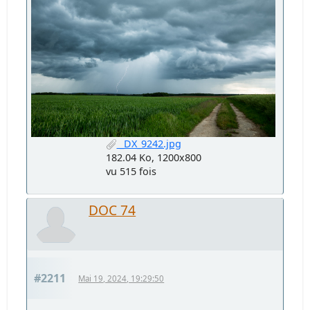
_DX_9242.jpg
182.04 Ko, 1200x800
vu 515 fois
DOC 74
#2211
Mai 19, 2024, 19:29:50