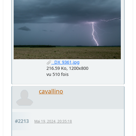
_DX_9361.jpg
216.59 Ko, 1200x800
vu 510 fois
cavallino
#2213
Mai 19, 2024, 20:35:18