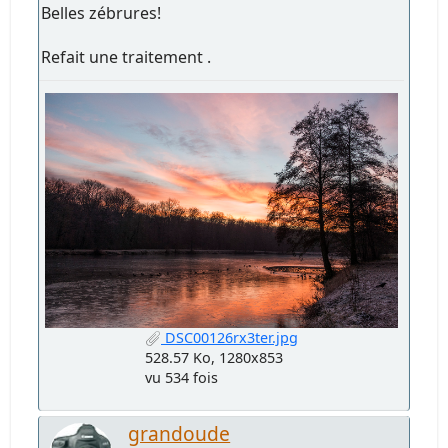
Belles zébrures!
Refait une traitement .
DSC00126rx3ter.jpg
528.57 Ko, 1280x853
vu 534 fois
grandoude