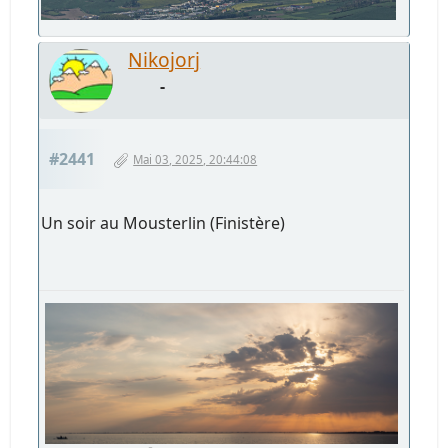
Nikojorj
-
#2441
Mai 03, 2025, 20:44:08
Un soir au Mousterlin (Finistère)