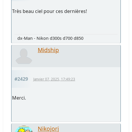
Très beau ciel pour ces dernières!
dx-Man - Nikon d300s d700 d850
Midship
#2429
Janvier 07, 2025, 17:49:23
Merci.
Nikojorj