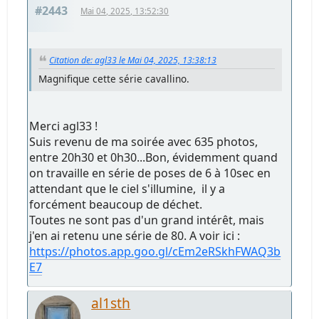
#2443
Mai 04, 2025, 13:52:30
Citation de: agl33 le Mai 04, 2025, 13:38:13
Magnifique cette série cavallino.
Merci agl33 !
Suis revenu de ma soirée avec 635 photos,
entre 20h30 et 0h30...Bon, évidemment quand
on travaille en série de poses de 6 à 10sec en
attendant que le ciel s'illumine, il y a
forcément beaucoup de déchet.
Toutes ne sont pas d'un grand intérêt, mais
j'en ai retenu une série de 80. A voir ici :
https://photos.app.goo.gl/cEm2eRSkhFWAQ3b
E7
al1sth