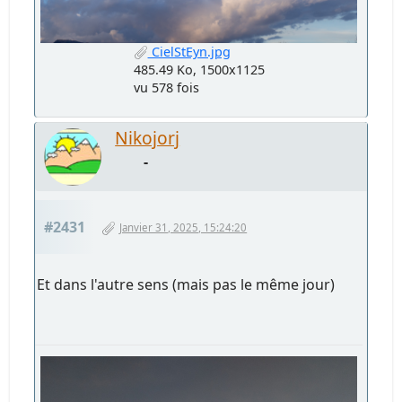
CielStEyn.jpg
485.49 Ko, 1500x1125
vu 578 fois
Nikojorj
-
#2431
Janvier 31, 2025, 15:24:20
Et dans l'autre sens (mais pas le même jour)