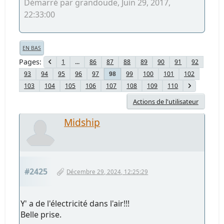
Démarré par grandoude, Juin 29, 2017,
22:33:00
EN BAS
Pages
1
...
86
87
88
89
90
91
92
93
94
95
96
97
99
100
101
102
98
103
104
105
106
107
108
109
110
Actions de l'utilisateur
Midship
#2425
Décembre 29, 2024, 12:25:29
Y' a de l'électricité dans l'air!!!
Belle prise.