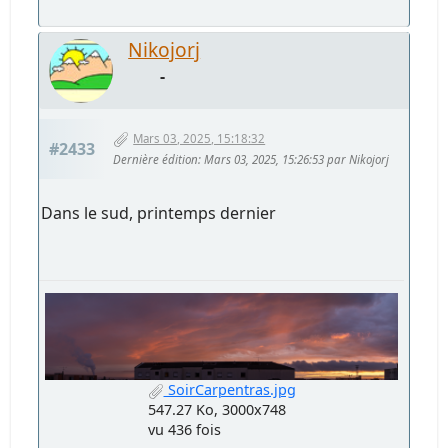
Nikojorj
-
Mars 03, 2025, 15:18:32
#2433
Dernière édition
: Mars 03, 2025, 15:26:53 par Nikojorj
Dans le sud, printemps dernier
SoirCarpentras.jpg
547.27 Ko, 3000x748
vu 436 fois