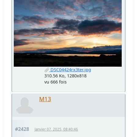
DSC04424rx3ter.jpg
310.56 Ko, 1280x818
vu 666 fois
M13
#2428
Janvier 07, 2025, 08:40:46