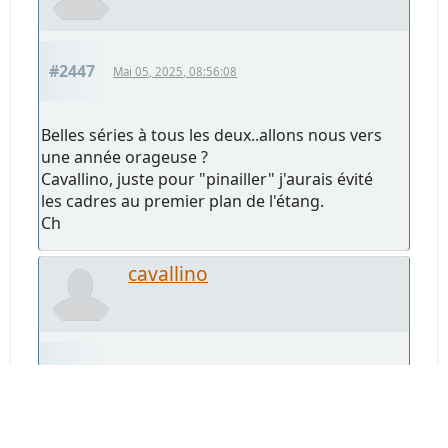
#2447
Mai 05, 2025, 08:56:08
Belles séries à tous les deux..allons nous vers
une année orageuse ?
Cavallino, juste pour "pinailler" j'aurais évité
les cadres au premier plan de l'étang.
Ch
cavallino
#2448
Mai 05, 2025, 09:22:03
Belle série
daniel63
, merci ! C'est un poil loin