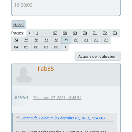
16:28:00
EN BAS
Pages
1
...
67
68
69
70
71
72
73
74
75
76
77
78
80
81
82
83
79
84
85
86
87
88
Actions de l'utilisateur
Fab35
#1950
Décembre 07, 2021, 16:46:51
Citation de: Palomito le Décembre 07, 2021, 15:43:03