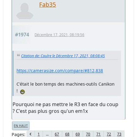
Fab35
#1974
Décembre 17, 2021, 08:19:56
Citation de: Caulre le Décembre 17, 2021, 08:08:45
https://camerasize.com/compare/#812,838
C'était le bon temps des machines-outils Canikon
!
Pourquoi ne pas mettre le R3 en face du coup
? C'est pas plus gros qu'un em1x
EN HAUT
Pages
1
...
67
68
69
70
71
72
73