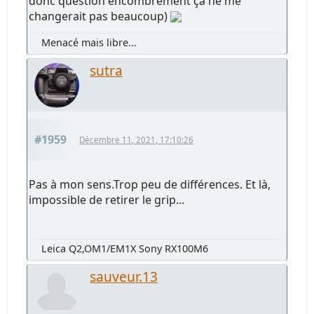
donc question encombrement ça ne me
changerait pas beaucoup)
Menacé mais libre...
sutra
#1959
Décembre 11, 2021, 17:10:26
Pas à mon sens.Trop peu de différences. Et là,
impossible de retirer le grip...
Leica Q2,OM1/EM1X Sony RX100M6
sauveur.13