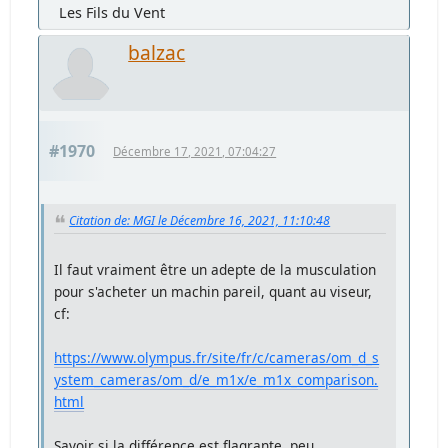
Les Fils du Vent
balzac
#1970
Décembre 17, 2021, 07:04:27
Citation de: MGI le Décembre 16, 2021, 11:10:48
Il faut vraiment être un adepte de la musculation
pour s'acheter un machin pareil, quant au viseur,
cf:
https://www.olympus.fr/site/fr/c/cameras/om_d_s
ystem_cameras/om_d/e_m1x/e_m1x_comparison.
html
Savoir si la différence est flagrante, peu