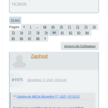
16:28:00
EN BAS
Pages
1
...
68
69
70
71
72
73
74
75
76
77
78
79
81
82
83
84
80
85
86
87
88
Actions de l'utilisateur
Zaphod
#1975
Décembre 17, 2021, 09:22:36
Citation de: MGI le Décembre 17, 2021, 07:33:33