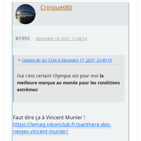
Crinquet80
#1992
Décembre 18, 2021, 11:46:14
Citation de: Joe 1234 le Décembre 17, 2021, 22:40:19
Oui c'est certain! Olympus est pour moi
la
meilleure marque au monde pour les conditions
extrêmes
!
Faut dire ça à Vincent Munier !
https://lemag.nikonclub.fr/panthere-des-
neiges-vincent-munier/