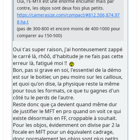
Oui, l'E-M1X est une énorme enclume! mais par
contre, les objos sont deux fois plus petits.
https://camerasize.com/compact/#812.506,874.97
8,ha,t
(pas de 300-800 et encore moins de 400-1000 pour
comparer au 150-500)
Oui t'as super raison, j'ai honteusement zappé
le carré là, rhôô, d'habitude je ne fais pas cette
erreur là, fatigué moi !!
Bon, pas si grave en soi, l'essentiel de la démo
est sur le boitier, un peu moins sur les cailloux,
et quoi qu'on dise, la physique reste la même
pour tous les formats, ce que tu gagnes d'un
côté tu le perds de l'autre.
Reste donc que ça devient quand même dur
de justifier le MFT en pro quand on voit ce qui
existe désormais en FF, croppable à souhait.
Pour les objos, évidemment on divise par 2 la
focale en MFT pour un équivalent cadrage,
donc normalement les objos sont plus petits.