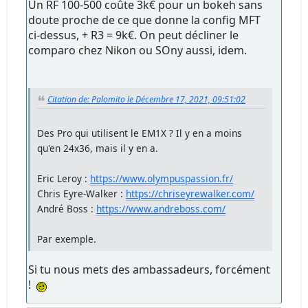
Un RF 100-500 coûte 3k€ pour un bokeh sans
doute proche de ce que donne la config MFT
ci-dessus, + R3 = 9k€. On peut décliner le
comparo chez Nikon ou SOny aussi, idem.
Citation de: Palomito le Décembre 17, 2021, 09:51:02
Des Pro qui utilisent le EM1X ? Il y en a moins
qu'en 24x36, mais il y en a.
Eric Leroy :
https://www.olympuspassion.fr/
Chris Eyre-Walker :
https://chriseyrewalker.com/
André Boss :
https://www.andreboss.com/
Par exemple.
Si tu nous mets des ambassadeurs, forcément
!