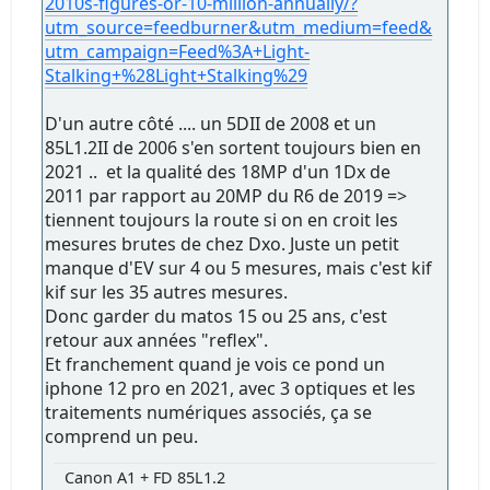
2010s-figures-or-10-million-annually/?
utm_source=feedburner&utm_medium=feed&
utm_campaign=Feed%3A+Light-
Stalking+%28Light+Stalking%29
D'un autre côté .... un 5DII de 2008 et un
85L1.2II de 2006 s'en sortent toujours bien en
2021 .. et la qualité des 18MP d'un 1Dx de
2011 par rapport au 20MP du R6 de 2019 =>
tiennent toujours la route si on en croit les
mesures brutes de chez Dxo. Juste un petit
manque d'EV sur 4 ou 5 mesures, mais c'est kif
kif sur les 35 autres mesures.
Donc garder du matos 15 ou 25 ans, c'est
retour aux années "reflex".
Et franchement quand je vois ce pond un
iphone 12 pro en 2021, avec 3 optiques et les
traitements numériques associés, ça se
comprend un peu.
Canon A1 + FD 85L1.2