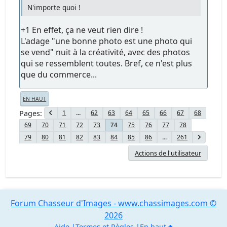
N'importe quoi !
+1 En effet, ça ne veut rien dire !
L'adage "une bonne photo est une photo qui
se vend" nuit à la créativité, avec des photos
qui se ressemblent toutes. Bref, ce n'est plus
que du commerce...
EN HAUT
Pages
1
...
62
63
64
65
66
67
68
69
70
71
72
73
75
76
77
78
74
79
80
81
82
83
84
85
86
...
261
Actions de l'utilisateur
Forum Chasseur d'Images - www.chassimages.com ©
2026
Aide
Termes et Règles
En haut