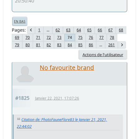
20:50:40
EN BAS
Pages
1
...
62
63
64
65
66
67
68
69
70
71
72
73
75
76
77
78
74
79
80
81
82
83
84
85
86
...
261
Actions de l'utilisateur
No favourite brand
#1825
Janvier 22, 2021, 17:07:26
Citation de: PhotoFauneFlore83 le Janvier 21, 2021,
22:44:02