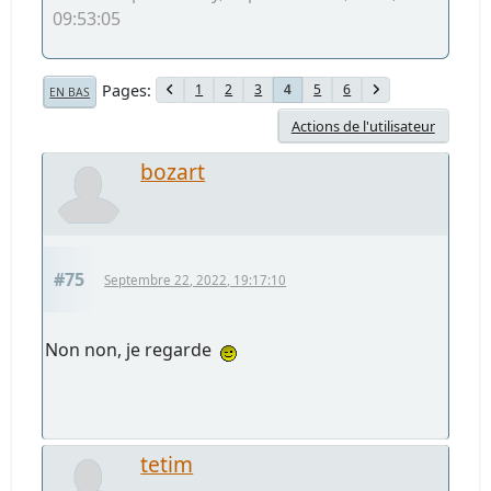
09:53:05
Pages
1
2
3
5
6
4
EN BAS
Actions de l'utilisateur
bozart
#75
Septembre 22, 2022, 19:17:10
Non non, je regarde
tetim