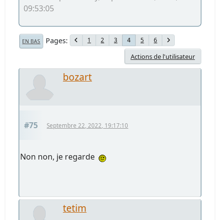
09:53:05
Pages
1
2
3
5
6
4
EN BAS
Actions de l'utilisateur
bozart
#75
Septembre 22, 2022, 19:17:10
Non non, je regarde
tetim