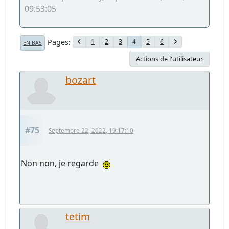
09:53:05
Pages
1
2
3
5
6
4
EN BAS
Actions de l'utilisateur
bozart
#75
Septembre 22, 2022, 19:17:10
Non non, je regarde
tetim