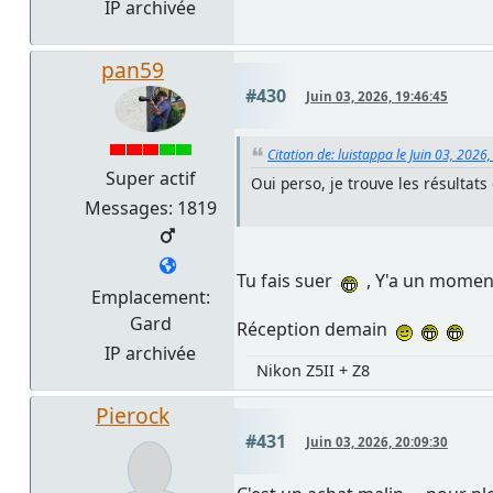
IP archivée
pan59
#430
Juin 03, 2026, 19:46:45
Citation de: luistappa le Juin 03, 2026
Super actif
Oui perso, je trouve les résultat
Messages: 1819
Tu fais suer
, Y'a un moment 
Emplacement:
Gard
Réception demain
IP archivée
Nikon Z5II + Z8
Pierock
#431
Juin 03, 2026, 20:09:30