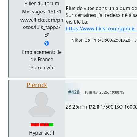
Pilier du forum
Plus de vues dans un album de
Messages: 16131
Sur certaines j'ai redessiné à 
www.flickr.com/ph
Visible Là:
otos/luis_tappa/
https://www.flickr.com/gp/lui
Nikon 35Ti/F6/D500/Z50II/Z8 - S
Emplacement: Ile
de France
IP archivée
Pierock
#428
Juin 03, 2026, 19:00:19
Z8 26mm
f/2.8
1/500 ISO 1600
Hyper actif