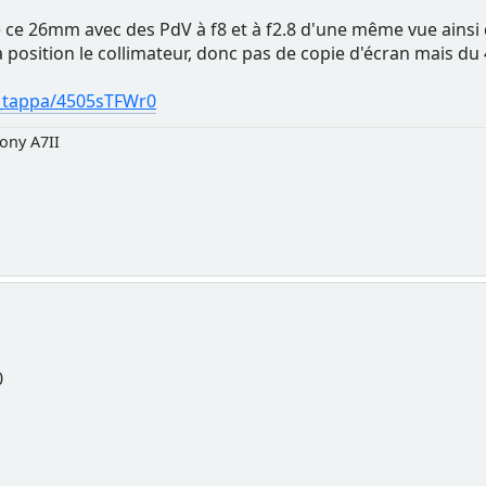
 ce 26mm avec des PdV à f8 et à f2.8 d'une même vue ainsi 
sa position le collimateur, donc pas de copie d'écran mais du
s_tappa/4505sTFWr0
ony A7II
0