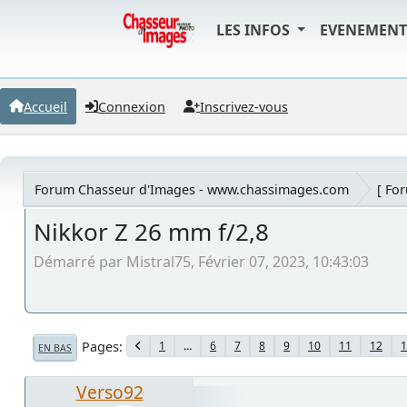
LES INFOS
EVENEMEN
Accueil
Connexion
Inscrivez-vous
Forum Chasseur d'Images - www.chassimages.com
[ Fo
Nikkor Z 26 mm f/2,8
Démarré par Mistral75, Février 07, 2023, 10:43:03
Pages
1
...
6
7
8
9
10
11
12
1
EN BAS
Verso92