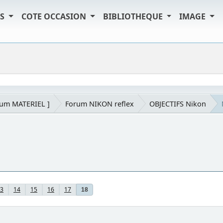
TS
COTE OCCASION
BIBLIOTHEQUE
IMAGE
rum MATERIEL ]
Forum NIKON reflex
OBJECTIFS Nikon
3
14
15
16
17
18