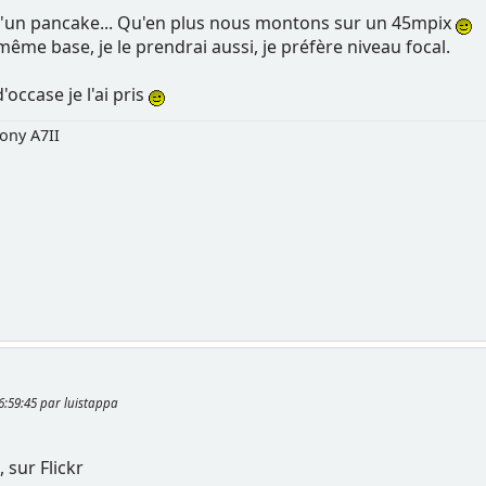
 d'un pancake... Qu'en plus nous montons sur un 45mpix
même base, je le prendrai aussi, je préfère niveau focal.
occase je l'ai pris
ony A7II
16:59:45 par luistappa
, sur Flickr