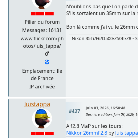
N'oublions pas que l'on parle
S'ils sortaient un 35mm sur la 
Pilier du forum
Bon là comme j'ai vu le 26mm d'
Messages: 16131
www.flickr.com/ph
Nikon 35Ti/F6/D500/Z50II/Z8 - S
otos/luis_tappa/
Emplacement: Ile
de France
IP archivée
luistappa
Juin 03, 2026, 16:50:48
#427
Dernière édition
: Juin 03, 2026, 
A f2.8 MaP sur les tours:
Nikkor 26mmF2.8
by
luis tappa